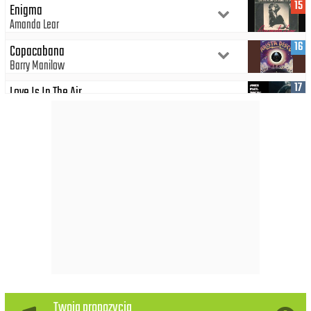
15
Enigma
Amanda Lear
16
Copacabana
Barry Manilow
17
Love Is In The Air
John Paul Young
18
Das Model
Kraftwerk
19
Dust In The Wind
Kansas
20
Don't Let Me Be Misunderstood
Santa Esmeralda
21
Byle Było Tak
Krzysztof Krawczyk
22
Windą Do Nieba
Twoja propozycja