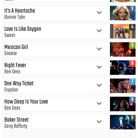
3
It's A Heartache
Bonnie Tyler
4
Love Is Like Oxygen
Sweet
5
Mexican Girl
Smokie
6
Night Fever
Bee Gees
7
One Way Ticket
Eruption
8
How Deep Is Your Love
Bee Gees
9
Baker Street
Gerry Rafferty