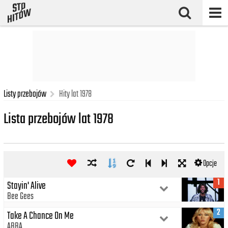
Listy przebojów
Hity lat 1978
Lista przebojów lat 1978
Opcje
1
Stayin' Alive
Bee Gees
2
Take A Chance On Me
ABBA