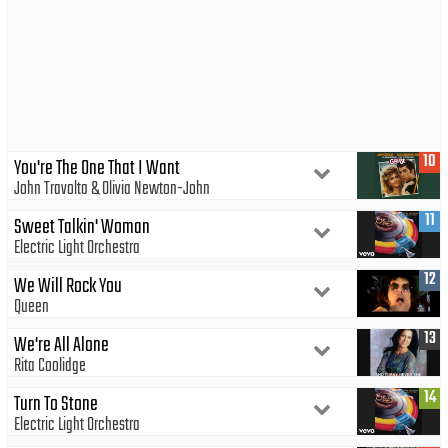
10
You're The One That I Want
John Travolta
Olivia Newton-John
11
Sweet Talkin' Woman
Electric Light Orchestra
12
We Will Rock You
Queen
13
We're All Alone
Rita Coolidge
14
Turn To Stone
Electric Light Orchestra