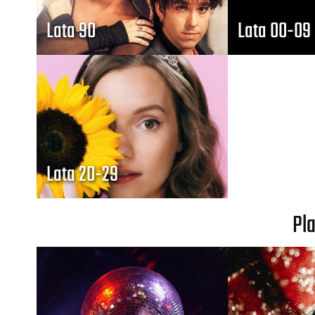
Lata 90
Lata 00-09
Lata 20-29
Pla