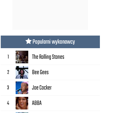
Popularni wykonawcy
1
The Rolling Stones
2
Bee Gees
3
Joe Cocker
4
ABBA