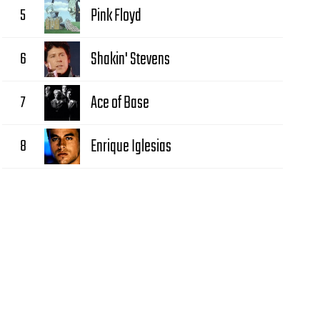
5
Pink Floyd
6
Shakin' Stevens
7
Ace of Base
8
Enrique Iglesias