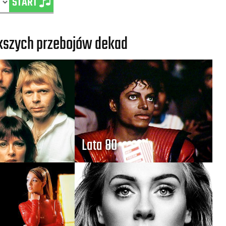
START
ększych przebojów dekad
Lata 80