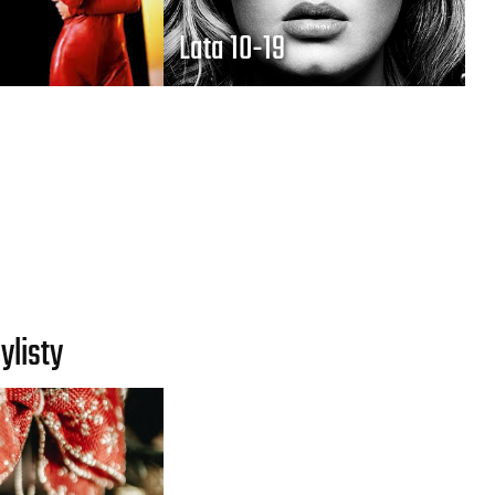
Lata 10-19
ylisty