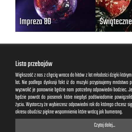
Impreza 80
Świąteczne
Lista przebojów
Większość z nas z chęcią wraca do hitów z lat młodości dzięki któr
lat. Nie podlega dyskusji fakt iż do muzyki przypisujemy mnóstwo
wyzwolić je ponownie będzie nam potrzebny odpowiedni bodziec. J
będzie powrót do piosenek które niegdyś podświadomie powiązal
życiu. Wystarczy że wybierzesz odpowiedni rok do którego chcesz się
okresu obudzisz piękne wspomnienia które wrócą jak bumerang.
Czytaj dalej...