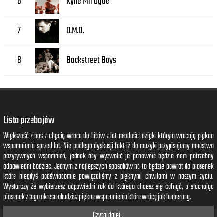
Kylie Minogue
6
O.M.D.
7
Backstreet Boys
8
Lista przebojów
Większość z nas z chęcią wraca do hitów z lat młodości dzięki którym wracają piękne
wspomnienia sprzed lat. Nie podlega dyskusji fakt iż do muzyki przypisujemy mnóstwo
pozytywnych wspomnień, jednak aby wyzwolić je ponownie będzie nam potrzebny
odpowiedni bodziec. Jednym z najlepszych sposobów na to będzie powrót do piosenek
które niegdyś podświadomie powiązaliśmy z pięknymi chwilami w naszym życiu.
Wystarczy że wybierzesz odpowiedni rok do którego chcesz się cofnąć, a słuchając
piosenek z tego okresu obudzisz piękne wspomnienia które wrócą jak bumerang.
Czytaj dalej...