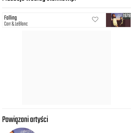
1978
Falling
Carr
LeBlanc
Powiązani artyści