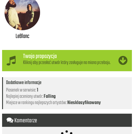
LeBlanc
Twoja propozycja
Kliknij aby przesłać utwór który zasługuje na miano przeboju.
Dodatkowe informacje
Piosenek w serwisie:
1
Najlepiej oceniony utwór:
Falling
Miejsce w rankingu najlepszych artystów:
Niesklasyfikowany
Komentarze