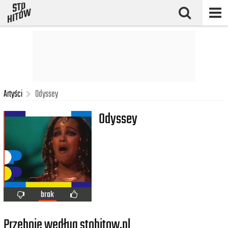
Artyści
Odyssey
Odyssey
brak
Przeboje według stohitow.pl