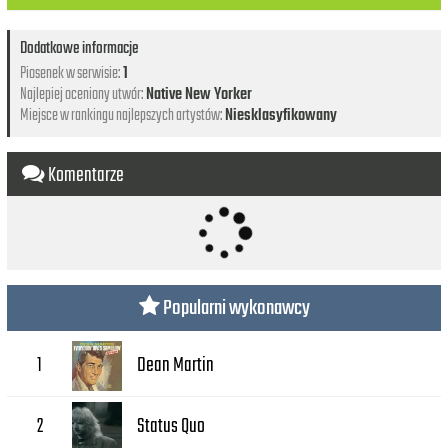
Dodatkowe informacje
Piosenek w serwisie:
1
Najlepiej oceniony utwór:
Native New Yorker
Miejsce w rankingu najlepszych artystów:
Niesklasyfikowany
Komentarze
Popularni wykonawcy
Dean Martin
1
Status Quo
2