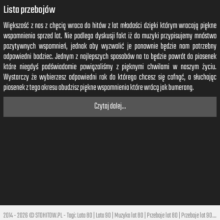
Lista przebojów
Większość z nas z chęcią wraca do hitów z lat młodości dzięki którym wracają piękne
wspomnienia sprzed lat. Nie podlega dyskusji fakt iż do muzyki przypisujemy mnóstwo
pozytywnych wspomnień, jednak aby wyzwolić je ponownie będzie nam potrzebny
odpowiedni bodziec. Jednym z najlepszych sposobów na to będzie powrót do piosenek
które niegdyś podświadomie powiązaliśmy z pięknymi chwilami w naszym życiu.
Wystarczy że wybierzesz odpowiedni rok do którego chcesz się cofnąć, a słuchając
piosenek z tego okresu obudzisz piękne wspomnienia które wrócą jak bumerang.
Czytaj dalej...
2014 - 2026 © STOHITOW.PL - Tagi:
Lata 80
|
Lata 90
|
Muzyka lat 80
|
Przeboje lat 80
|
Przeboje lat 90
|
Hi