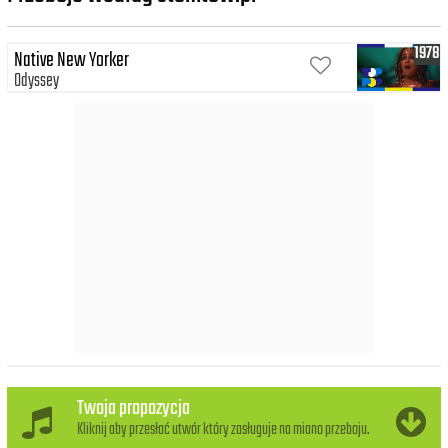
1978
Native New Yorker
Odyssey
Twoja propozycja
Kliknij aby przesłać utwór który zasługuje na miano przeboju.