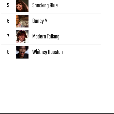
5
Shocking Blue
6
Boney M
7
Modern Talking
8
Whitney Houston