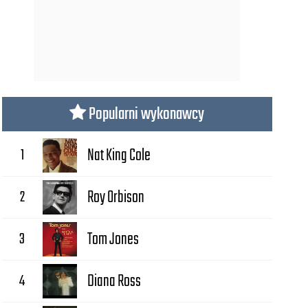
Popularni wykonawcy
1
Nat King Cole
2
Roy Orbison
3
Tom Jones
4
Diana Ross