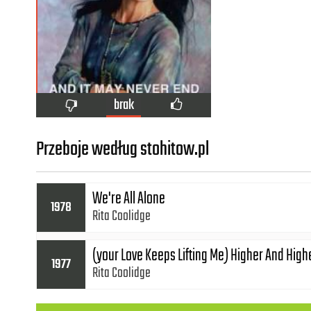
brak
Przeboje według stohitow.pl
We're All Alone
1978
Rita Coolidge
(your Love Keeps Lifting Me) Higher And High
1977
Rita Coolidge