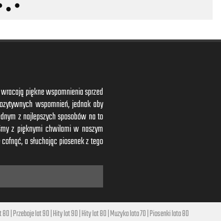
ym wracają piękne wspomnienia sprzed
 pozytywnych wspomnień, jednak aby
ednym z najlepszych sposobów na to
iśmy z pięknymi chwilami w naszym
 cofnąć, a słuchając piosenek z tego
t 80
|
Przeboje lat 90
|
Hity lat 90
|
Hity lat 80
|
Muzyka lata 70
|
Piosenki lata 80