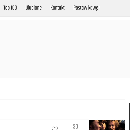
Top 100
Ulubione
Kontakt
Postaw kawę!
30