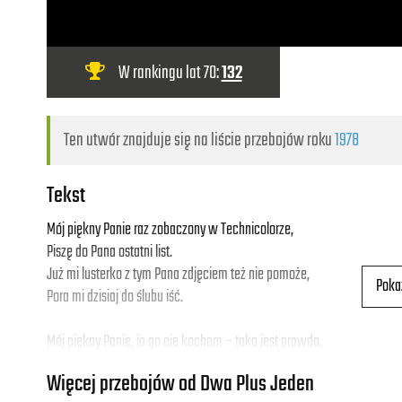
W rankingu lat 70:
132
Ten utwór znajduje się na liście przebojów roku
1978
Tekst
Mój piękny Panie raz zobaczony w Technicolorze,
Piszę do Pana ostatni list.
Już mi lusterko z tym Pana zdjęciem też nie pomoże,
Poka
Pora mi dzisiaj do ślubu iść.
Mój piękny Panie, ja go nie kocham – taka jest prawda.
Pan główną rolę gra w każdym śnie,
Więcej przebojów od Dwa Plus Jeden
Ale dziewczyna przez świat nie może iść całkiem sama.