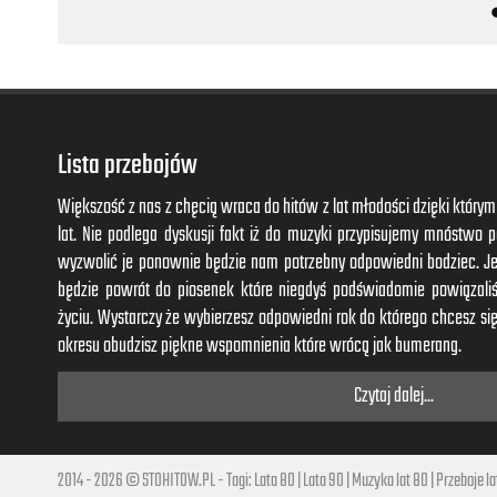
Już Cyganie czekają z muzyką,
Koń do taktu zamiata ogonem,
Mendelssohnem stukają kopyta.
Jeszcze ryżem sypną na szczęście,
Gości tłum coś fałszywie odśpiewa,
Lista przebojów
Złoty krążek mi wcisną na rękę,
{I powiozą mnie windą do nieba.} ×3
Większość z nas z chęcią wraca do hitów z lat młodości dzięki któr
lat. Nie podlega dyskusji fakt iż do muzyki przypisujemy mnóstwo
wyzwolić je ponownie będzie nam potrzebny odpowiedni bodziec. J
będzie powrót do piosenek które niegdyś podświadomie powiązal
życiu. Wystarczy że wybierzesz odpowiedni rok do którego chcesz się
okresu obudzisz piękne wspomnienia które wrócą jak bumerang.
Czytaj dalej...
2014 - 2026 © STOHITOW.PL - Tagi:
Lata 80
|
Lata 90
|
Muzyka lat 80
|
Przeboje la