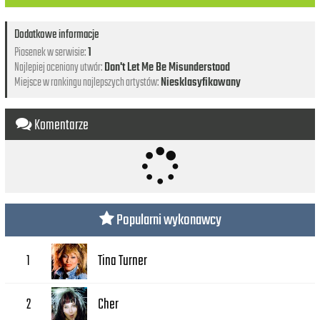
Dodatkowe informacje
Piosenek w serwisie:
1
Najlepiej oceniony utwór:
Don't Let Me Be Misunderstood
Miejsce w rankingu najlepszych artystów:
Niesklasyfikowany
Komentarze
Popularni wykonawcy
Tina Turner
1
Cher
2