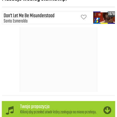
1978
Don't Let Me Be Misunderstood
Santa Esmeralda
Twoja propozycja
Kliknij aby przesłać utwór który zasługuje na miano przeboju.