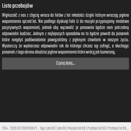
Lista przebojów
Większość z nas z chęcią wraca do hitów z lat młodości dzięki którym wracają piękne
wspomnienia sprzed lat. Nie podlega dyskusji fakt iż do muzyki przypisujemy mnóstwo
pozytywnych wspomnień, jednak aby wyzwolić je ponownie będzie nam potrzebny
odpowiedni bodziec. Jednym z najlepszych sposobów na to będzie powrót do piosenek
które niegdyś podświadomie powiązaliśmy z pięknymi chwilami w naszym życiu.
Wystarczy że wybierzesz odpowiedni rok do którego chcesz się cofnąć, a słuchając
piosenek z tego okresu obudzisz piękne wspomnienia które wrócą jak bumerang.
Czytaj dalej...
2014 - 2026 © STOHITOW.PL - Tagi:
Lata 80
|
Lata 90
|
Muzyka lat 80
|
Przeboje lat 80
|
Przeboje lat 90
|
Hi