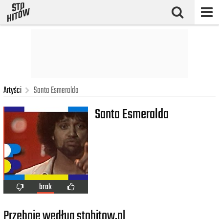
Artyści
Santa Esmeralda
Santa Esmeralda
brak
Przeboje według stohitow.pl