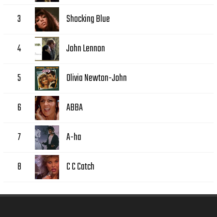
Shocking Blue
3
John Lennon
4
Olivia Newton-John
5
ABBA
6
A-ha
7
C C Catch
8