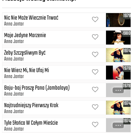
1979
Nic Nie Może Wiecznie Trwać
Anna Jantar
1980
Moje Jedyne Marzenie
Anna Jantar
1974
Żeby Szczęśliwym Być
Anna Jantar
1978
Nie Wierz Mi, Nie Ufaj Mi
Anna Jantar
1978
Baju-baj Proszę Pana (Jambalaya)
Anna Jantar
1974
Najtrudniejszy Pierwszy Krok
Anna Jantar
1974
Tyle Słońca W Całym Mieście
Anna Jantar