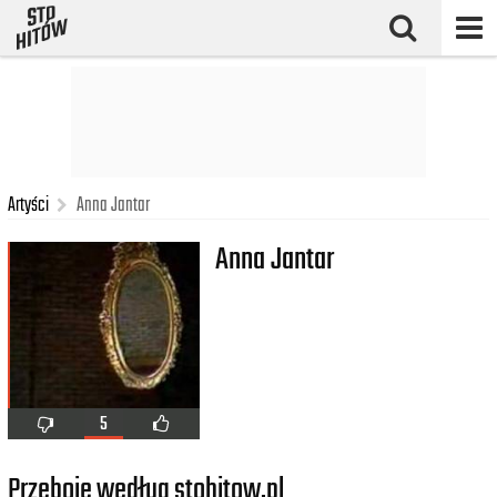
Artyści
Anna Jantar
Anna Jantar
5
Przeboje według stohitow.pl