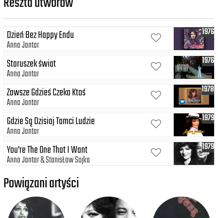
Reszta utworów
1976
Dzień Bez Happy Endu
Anna Jantar
1976
Staruszek świat
Anna Jantar
1978
Zawsze Gdzieś Czeka Ktoś
Anna Jantar
1979
Gdzie Są Dzisiaj Tamci Ludzie
Anna Jantar
1979
You're The One That I Want
Anna Jantar
StanisŁaw Sojka
Powiązani artyści