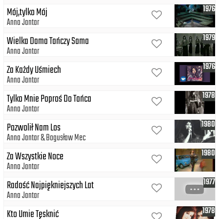
1976
Mój,tylko Mój
Anna Jantar
1979
Wielka Dama Tańczy Sama
Anna Jantar
1976
Za Każdy Uśmiech
Anna Jantar
1978
Tylko Mnie Poproś Do Tańca
Anna Jantar
1980
Pozwolił Nam Los
Anna Jantar
Bogusław Mec
1980
Za Wszystkie Noce
Anna Jantar
1977
Radość Najpiękniejszych Lat
Anna Jantar
1978
Kto Umie Tęsknić