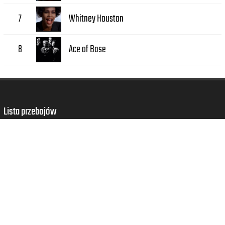
Whitney Houston
7
Ace of Base
8
Lista przebojów
Większość z nas z chęcią wraca do hitów z lat młodości dzięki którym wracają piękne
wspomnienia sprzed lat. Nie podlega dyskusji fakt iż do muzyki przypisujemy mnóstwo
pozytywnych wspomnień, jednak aby wyzwolić je ponownie będzie nam potrzebny
odpowiedni bodziec. Jednym z najlepszych sposobów na to będzie powrót do piosenek
które niegdyś podświadomie powiązaliśmy z pięknymi chwilami w naszym życiu.
Wystarczy że wybierzesz odpowiedni rok do którego chcesz się cofnąć, a słuchając
piosenek z tego okresu obudzisz piękne wspomnienia które wrócą jak bumerang.
Czytaj dalej...