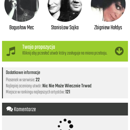
Bogusław Mec
StanisŁaw Sojka
Zbigniew Hołdys
Twoja propozycja
Kliknij aby przesłać utwór który zasługuje na miano przeboju.
Dodatkowe informacje
Piosenek w serwisie:
22
Najlepiej oceniony utwór:
Nic Nie Może Wiecznie Trwać
Miejsce w rankingu najlepszych artystów:
121
Komentarze