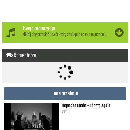
Twoja propozycja
Kliknij aby przesłać utwór który zasługuje na miano przeboju.
Komentarze
Inne przeboje
Depeche Mode - Ghosts Again
2023