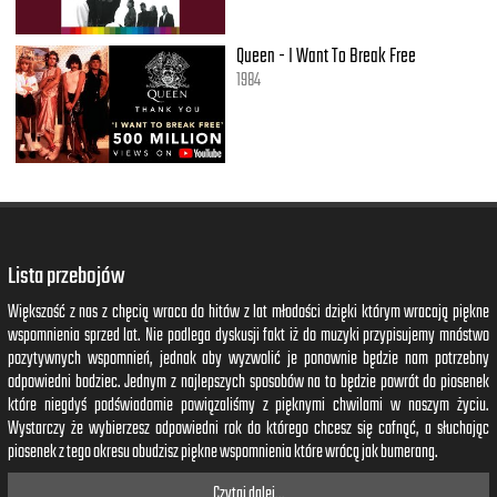
Queen - I Want To Break Free
1984
Lista przebojów
Większość z nas z chęcią wraca do hitów z lat młodości dzięki którym wracają piękne
wspomnienia sprzed lat. Nie podlega dyskusji fakt iż do muzyki przypisujemy mnóstwo
pozytywnych wspomnień, jednak aby wyzwolić je ponownie będzie nam potrzebny
odpowiedni bodziec. Jednym z najlepszych sposobów na to będzie powrót do piosenek
które niegdyś podświadomie powiązaliśmy z pięknymi chwilami w naszym życiu.
Wystarczy że wybierzesz odpowiedni rok do którego chcesz się cofnąć, a słuchając
piosenek z tego okresu obudzisz piękne wspomnienia które wrócą jak bumerang.
Czytaj dalej...