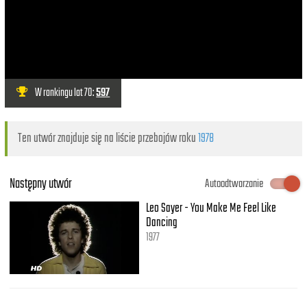
W rankingu lat 70:
597
Ten utwór znajduje się na liście przebojów roku
1978
Następny utwór
Autoodtwarzanie
Leo Sayer - You Make Me Feel Like
Dancing
1977