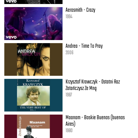
Aerosmith - Crazy
1994
Andrea - Time To Pray
2006
Krzysztof Krawczyk - Ostatni Raz
Zatańczysz Ze Mną
1987
Maanam - Boskie Buenos (buenos
Aires)
1980