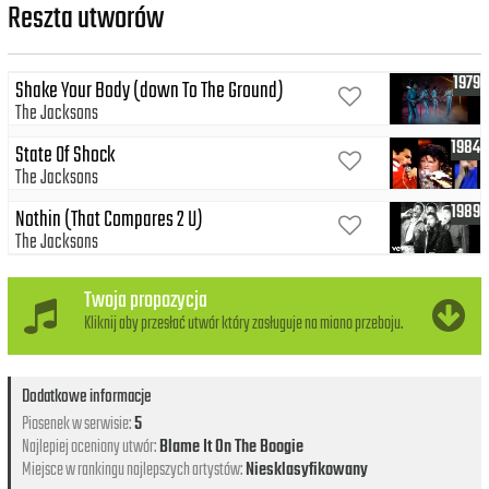
Reszta utworów
1979
Shake Your Body (down To The Ground)
The Jacksons
1984
State Of Shock
The Jacksons
1989
Nothin (That Compares 2 U)
The Jacksons
Twoja propozycja
Kliknij aby przesłać utwór który zasługuje na miano przeboju.
Dodatkowe informacje
Piosenek w serwisie:
5
Najlepiej oceniony utwór:
Blame It On The Boogie
Miejsce w rankingu najlepszych artystów:
Niesklasyfikowany