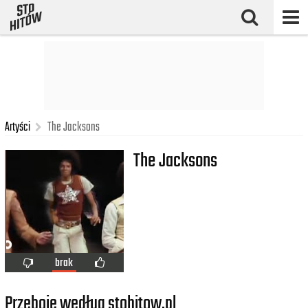
Artyści
The Jacksons
The Jacksons
brak
Przeboje według stohitow.pl