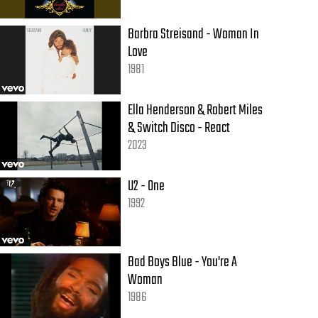
Barbra Streisand - Woman In
Love
1981
Ella Henderson & Robert Miles
& Switch Disco - React
2023
U2 - One
1992
Bad Boys Blue - You're A
Woman
1986