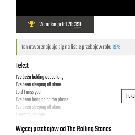
W rankingu lat 70:
391
Ten utwór znajduje się na liście przebojów roku
1978
Tekst
I've been holding out so long
I've been sleeping all alone
Lord I miss you
Poka
I've been hanging on the phone
I've been sleeping all alone
I want to kiss you
Więcej przebojów od The Rolling Stones
Oooh oooh oooh oooh oooh oooh oooh