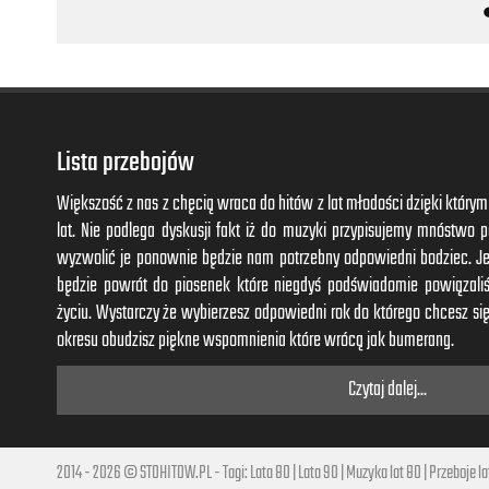
Hey, let's go mess and fool around
You know, like we used to"
Aaah aaah aaah aaah aaah aaah aaah
Aaah aaah aaah aaah aaah aaah aaah
Aaah aaah aaah aaah
Lista przebojów
Oh everybody waits so long
Większość z nas z chęcią wraca do hitów z lat młodości dzięki któr
Oh baby why you wait so long
lat. Nie podlega dyskusji fakt iż do muzyki przypisujemy mnóstwo
Won't you come on! Come on!
wyzwolić je ponownie będzie nam potrzebny odpowiedni bodziec. J
będzie powrót do piosenek które niegdyś podświadomie powiązal
I've been walking in Central Park
życiu. Wystarczy że wybierzesz odpowiedni rok do którego chcesz się
Singing after dark
okresu obudzisz piękne wspomnienia które wrócą jak bumerang.
People think I'm crazy
Czytaj dalej...
I've been stumbling on my feet
Shuffling through the street
Asking people, "What's the matter with you boy?"
2014 - 2026 © STOHITOW.PL - Tagi:
Lata 80
|
Lata 90
|
Muzyka lat 80
|
Przeboje la