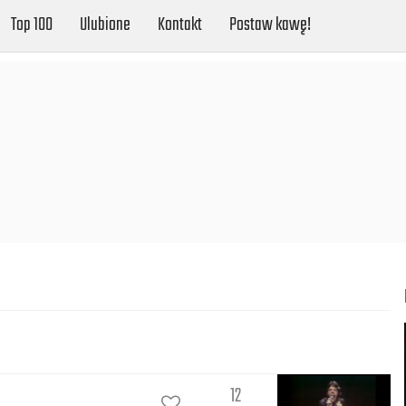
Top 100
Ulubione
Kontakt
Postaw kawę!
12