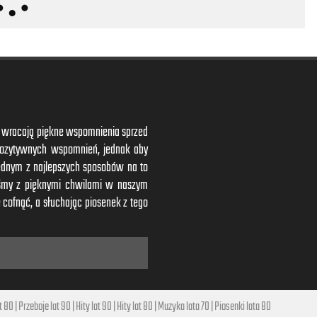
ym wracają piękne wspomnienia sprzed
 pozytywnych wspomnień, jednak aby
ednym z najlepszych sposobów na to
iśmy z pięknymi chwilami w naszym
 cofnąć, a słuchając piosenek z tego
t 80
|
Przeboje lat 90
|
Hity lat 90
|
Hity lat 80
|
Muzyka lata 70
|
Piosenki lata 80