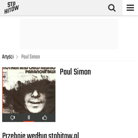
Artyści
Paul Simon
Paul Simon
0
Przeboje według stohitow.pl