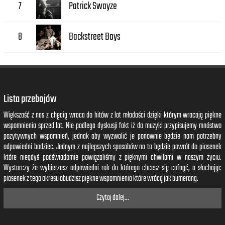
Patrick Swayze
7
Backstreet Boys
8
Lista przebojów
Większość z nas z chęcią wraca do hitów z lat młodości dzięki którym wracają piękne
wspomnienia sprzed lat. Nie podlega dyskusji fakt iż do muzyki przypisujemy mnóstwo
pozytywnych wspomnień, jednak aby wyzwolić je ponownie będzie nam potrzebny
odpowiedni bodziec. Jednym z najlepszych sposobów na to będzie powrót do piosenek
które niegdyś podświadomie powiązaliśmy z pięknymi chwilami w naszym życiu.
Wystarczy że wybierzesz odpowiedni rok do którego chcesz się cofnąć, a słuchając
piosenek z tego okresu obudzisz piękne wspomnienia które wrócą jak bumerang.
Czytaj dalej...