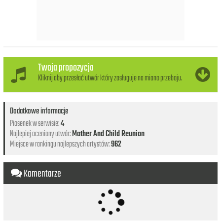
Twoja propozycja
Kliknij aby przesłać utwór który zasługuje na miano przeboju.
Dodatkowe informacje
Piosenek w serwisie:
4
Najlepiej oceniony utwór:
Mother And Child Reunion
Miejsce w rankingu najlepszych artystów:
962
Komentarze