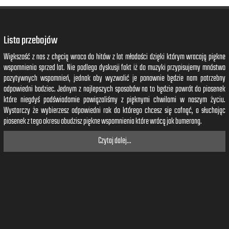
Lista przebojów
Większość z nas z chęcią wraca do hitów z lat młodości dzięki którym wracają piękne
wspomnienia sprzed lat. Nie podlega dyskusji fakt iż do muzyki przypisujemy mnóstwo
pozytywnych wspomnień, jednak aby wyzwolić je ponownie będzie nam potrzebny
odpowiedni bodziec. Jednym z najlepszych sposobów na to będzie powrót do piosenek
które niegdyś podświadomie powiązaliśmy z pięknymi chwilami w naszym życiu.
Wystarczy że wybierzesz odpowiedni rok do którego chcesz się cofnąć, a słuchając
piosenek z tego okresu obudzisz piękne wspomnienia które wrócą jak bumerang.
Czytaj dalej...