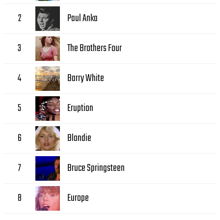
Paul Anka
2
The Brothers Four
3
Barry White
4
Eruption
5
Blondie
6
Bruce Springsteen
7
Europe
8