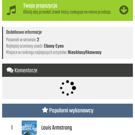
Twoja propozycja
Kliknij aby przesłać utwór który zasługuje na miano przeboju.
Dodatkowe informacje
Piosenek w serwisie:
2
Najlepiej oceniony utwór:
Ebony Eyes
Miejsce w rankingu najlepszych artystów:
Niesklasyfikowany
Komentarze
Popularni wykonawcy
Louis Armstrong
1