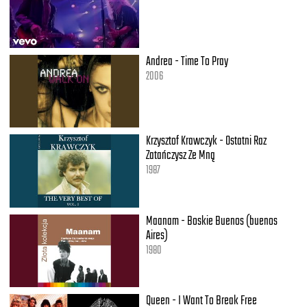
Andrea - Time To Pray
2006
Krzysztof Krawczyk - Ostatni Raz
Zatańczysz Ze Mną
1987
Maanam - Boskie Buenos (buenos
Aires)
1980
Queen - I Want To Break Free