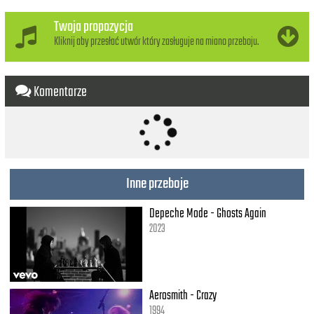
The way I feel under your command
Take my hand as the sun descends
Twoja propozycja
They can't touch you now,
Kliknij aby przesłać utwór który zasługuje na miano przeboju.
Can't touch you now, can't touch you now
Because the night belongs to lovers ...
Komentarze
With love we sleep
With doubt the vicious circle
Turn and burns
Without you I cannot live
Forgive, the yearning burning
I believe it's time, too real to feel
Inne przeboje
So touch me now, touch me now, touch me now
Because the night belongs to lovers ...
Depeche Mode - Ghosts Again
Because tonight there are two lovers
2023
If we believe in the night we trust
Because tonight there are two lovers ...
Aerosmith - Crazy
1994