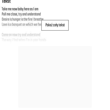
Tekst
Take me now baby here as I am
Pull me close, try and understand
Desire is hunger is the fire I breathe
Love is a banquet on which we feed
Pokaż cały tekst
Come on now try and understand
The way I feel when I'm in your hands
Take my hand come undercover
They can't hurt you now,
Can't hurt you now, can't hurt you now
Because the night belongs to lovers
Because the night belongs to lust
Because the night belongs to lovers
Because the night belongs to us
Have I doubt when I'm alone
Love is a ring, the telephone
Love is an angel disguised as lust
Here in our bed until the morning comes
Come on now try and understand