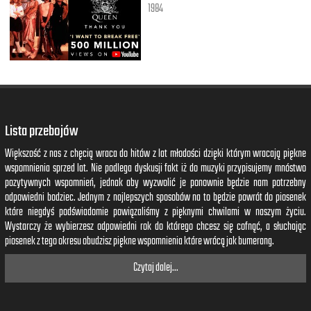
1984
Lista przebojów
Większość z nas z chęcią wraca do hitów z lat młodości dzięki którym wracają piękne
wspomnienia sprzed lat. Nie podlega dyskusji fakt iż do muzyki przypisujemy mnóstwo
pozytywnych wspomnień, jednak aby wyzwolić je ponownie będzie nam potrzebny
odpowiedni bodziec. Jednym z najlepszych sposobów na to będzie powrót do piosenek
które niegdyś podświadomie powiązaliśmy z pięknymi chwilami w naszym życiu.
Wystarczy że wybierzesz odpowiedni rok do którego chcesz się cofnąć, a słuchając
piosenek z tego okresu obudzisz piękne wspomnienia które wrócą jak bumerang.
Czytaj dalej...