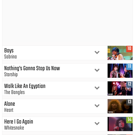
10
Boys
Sabrina
11
Nothing's Gonna Stop Us Now
Starship
12
Walk Like An Egyptian
The Bangles
13
Alone
Heart
14
Here I Go Again
Whitesnake