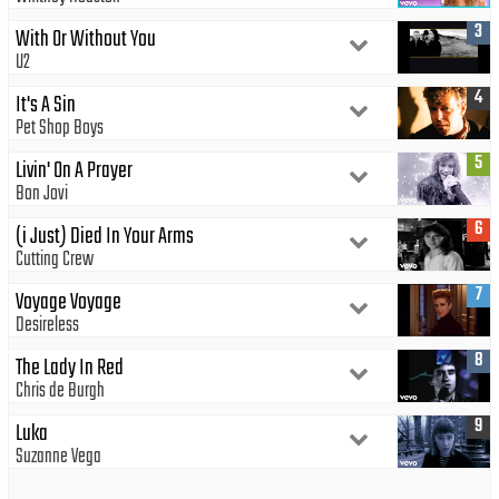
3
With Or Without You
U2
4
It's A Sin
Pet Shop Boys
5
Livin' On A Prayer
Bon Jovi
6
(i Just) Died In Your Arms
Cutting Crew
7
Voyage Voyage
Desireless
8
The Lady In Red
Chris de Burgh
9
Luka
Suzanne Vega