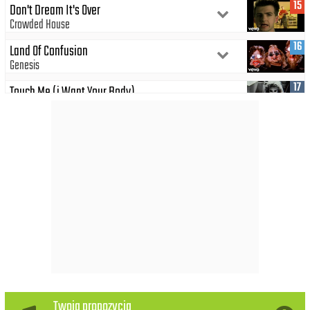
15
Don't Dream It's Over
Crowded House
16
Land Of Confusion
Genesis
17
Touch Me (i Want Your Body)
Samantha Fox
18
La Bamba
Los Lobos
19
Naiwne Pytania
Dżem
20
Nothing's Gonna Change My Love For You
Glenn Medeiros
21
Joe Le Taxi
Vanessa Paradis
22
Ostatni Raz Zatańczysz Ze Mną
Twoja propozycja