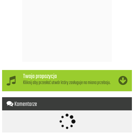
Pa mi y pa ti
Ahi arriba ahi arriba
Para bailar la Bamba,
Para bailar la Bamba,
Se necesita una poca de gracia,
Una poca de gracia
Pa mi y pa ti
Ahi arriba ahi arriba
Ahi arriba ahi arriba
Por ti seré, por ti seré, por ti seré.
Twoja propozycja
Bamba Bamba Bamba Bamba
Kliknij aby przesłać utwór który zasługuje na miano przeboju.
Bamba Bamba Bamba Bamba
Komentarze