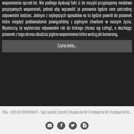
wspomnienia sprzed lat. Nie podlega dyskusji fakt iż do muzyki przypisujemy mnóstwo
pozytywnych wspomnień, jednak aby wyzwolić je ponownie będzie nam potrzebny
odpowiedni bodziec. Jednym z najlepszych sposobów na to będzie powrót do piosenek
które niegdyś podświadomie powiązaliśmy z pięknymi chwilami w naszym życiu.
Wystarczy że wybierzesz odpowiedni rok do którego chcesz się cofnąć, a słuchając
piosenek z tego okresu obudzisz piękne wspomnienia które wrócą jak bumerang.
Czytaj dalej...
2014 - 2026 © STOHITOW.PL - Tagi:
Lata 80
|
Lata 90
|
Muzyka lat 80
|
Przeboje lat 80
|
Przeboje lat 90
|
Hi