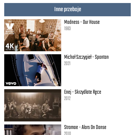
Inne przeboje
Madness - Our House
1983
Michał Szczygieł - Spontan
2021
Enej - Skrzydlate Ręce
2012
Stromae - Alors On Danse
2010