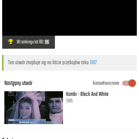
W rankingu lat 80:
96
Ten utwór znajduje się na liście przebojów roku
1987
Następny utwór
Autoodtwarzanie
Kombi - Black And White
1985