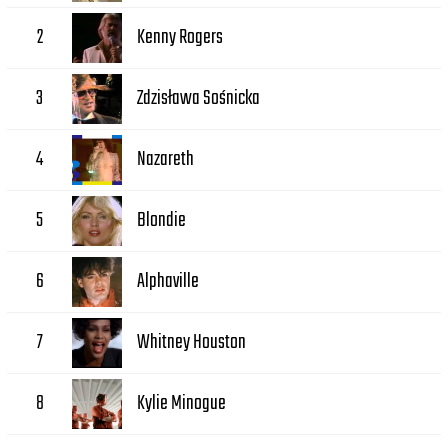
Kenny Rogers
2
Zdzisława Sośnicka
3
Nazareth
4
Blondie
5
Alphaville
6
Whitney Houston
7
Kylie Minogue
8