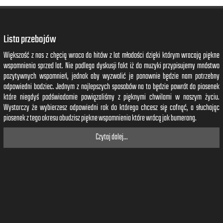
Lista przebojów
Większość z nas z chęcią wraca do hitów z lat młodości dzięki którym wracają piękne
wspomnienia sprzed lat. Nie podlega dyskusji fakt iż do muzyki przypisujemy mnóstwo
pozytywnych wspomnień, jednak aby wyzwolić je ponownie będzie nam potrzebny
odpowiedni bodziec. Jednym z najlepszych sposobów na to będzie powrót do piosenek
które niegdyś podświadomie powiązaliśmy z pięknymi chwilami w naszym życiu.
Wystarczy że wybierzesz odpowiedni rok do którego chcesz się cofnąć, a słuchając
piosenek z tego okresu obudzisz piękne wspomnienia które wrócą jak bumerang.
Czytaj dalej...