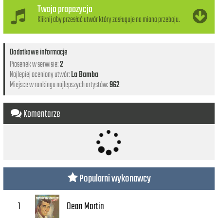
Twoja propozycja
Kliknij aby przesłać utwór który zasługuje na miano przeboju.
Dodatkowe informacje
Piosenek w serwisie:
2
Najlepiej oceniony utwór:
La Bamba
Miejsce w rankingu najlepszych artystów:
962
Komentarze
Popularni wykonawcy
Dean Martin
1