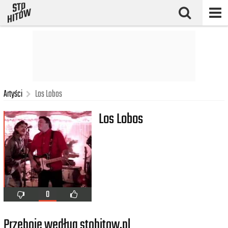
Artyści
Los Lobos
Los Lobos
0
Przeboje według stohitow.pl