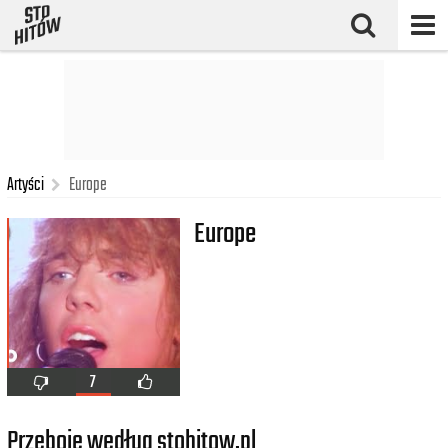
Artyści
Europe
Europe
7
Przeboje według stohitow.pl