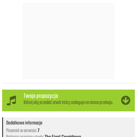
Twoja propozycja
Kliknij aby przesłać utwór który zasługuje na miano przeboju.
Dodatkowe informacje
Piosenek w serwisie:
7