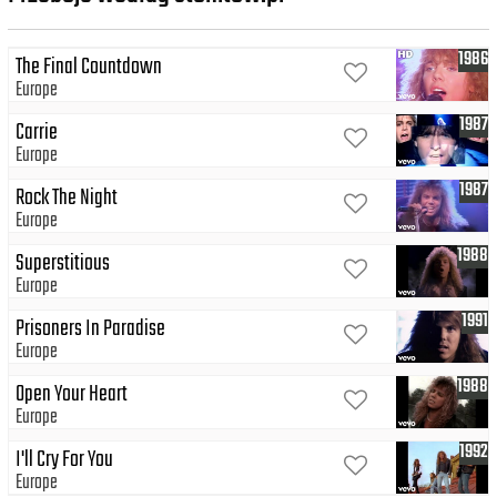
1986
The Final Countdown
Europe
1987
Carrie
Europe
1987
Rock The Night
Europe
1988
Superstitious
Europe
1991
Prisoners In Paradise
Europe
1988
Open Your Heart
Europe
1992
I'll Cry For You
Europe