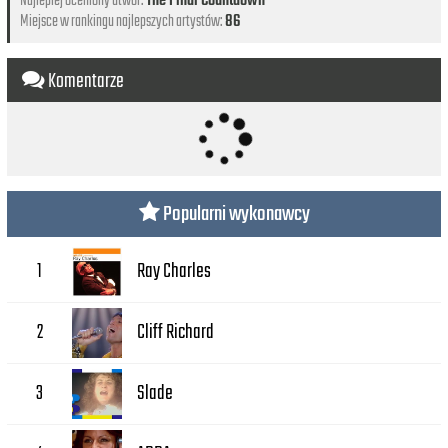
Najlepiej oceniony utwór:
The Final Countdown
Miejsce w rankingu najlepszych artystów:
86
Komentarze
Popularni wykonawcy
Ray Charles
1
Cliff Richard
2
Slade
3