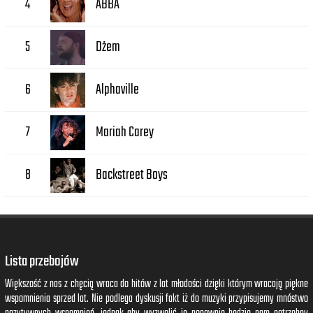
ABBA
4
Dżem
5
Alphaville
6
Mariah Carey
7
Backstreet Boys
8
Lista przebojów
Większość z nas z chęcią wraca do hitów z lat młodości dzięki którym wracają piękne
wspomnienia sprzed lat. Nie podlega dyskusji fakt iż do muzyki przypisujemy mnóstwo