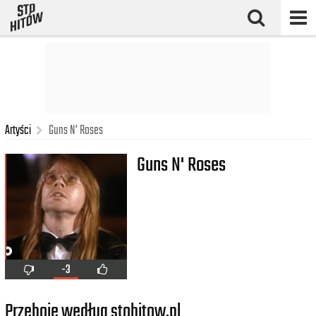
Artyści
Guns N' Roses
Guns N' Roses
-3
Przeboje według stohitow.pl