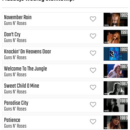
1992
November Rain
Guns N' Roses
1991
Don't Cry
Guns N' Roses
1992
Knockin' On Heavens Door
Guns N' Roses
1987
Welcome To The Jungle
Guns N' Roses
1987
Sweet Child O Mine
Guns N' Roses
1989
Paradise City
Guns N' Roses
1989
Patience
Guns N' Roses