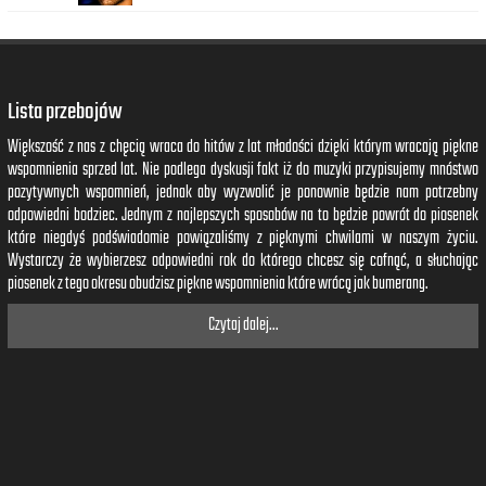
Lista przebojów
Większość z nas z chęcią wraca do hitów z lat młodości dzięki którym wracają piękne
wspomnienia sprzed lat. Nie podlega dyskusji fakt iż do muzyki przypisujemy mnóstwo
pozytywnych wspomnień, jednak aby wyzwolić je ponownie będzie nam potrzebny
odpowiedni bodziec. Jednym z najlepszych sposobów na to będzie powrót do piosenek
które niegdyś podświadomie powiązaliśmy z pięknymi chwilami w naszym życiu.
Wystarczy że wybierzesz odpowiedni rok do którego chcesz się cofnąć, a słuchając
piosenek z tego okresu obudzisz piękne wspomnienia które wrócą jak bumerang.
Czytaj dalej...