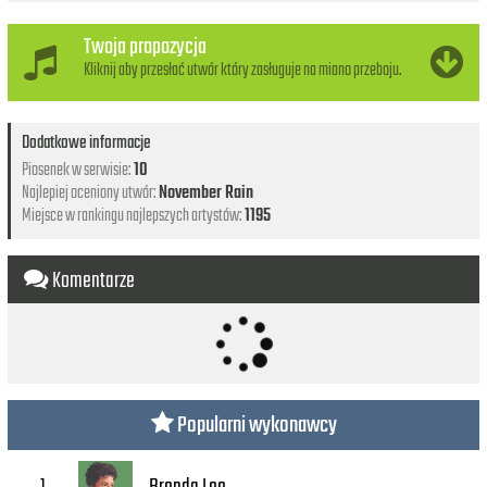
Twoja propozycja
Kliknij aby przesłać utwór który zasługuje na miano przeboju.
Dodatkowe informacje
Piosenek w serwisie:
10
Najlepiej oceniony utwór:
November Rain
Miejsce w rankingu najlepszych artystów:
1195
Komentarze
Popularni wykonawcy