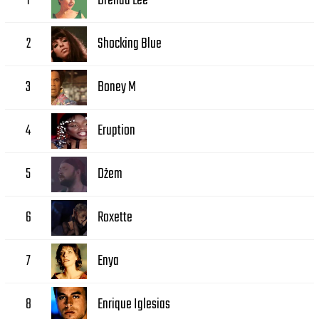
Brenda Lee
1
Shocking Blue
2
Boney M
3
Eruption
4
Dżem
5
Roxette
6
Enya
7
Enrique Iglesias
8