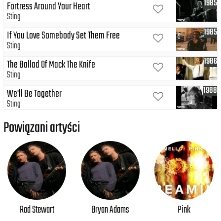
1985
Fortress Around Your Heart
Sting
1985
If You Love Somebody Set Them Free
Sting
1986
The Ballad Of Mack The Knife
Sting
1988
We'll Be Together
Sting
Powiązani artyści
Rod Stewart
Bryan Adams
Pink