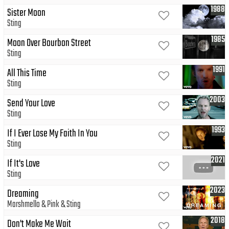
1988
Sister Moon
Sting
1985
Moon Over Bourbon Street
Sting
1991
All This Time
Sting
2003
Send Your Love
Sting
1993
If I Ever Lose My Faith In You
Sting
2021
If It's Love
Sting
2023
Dreaming
Marshmello
Pink
Sting
2018
Don't Make Me Wait