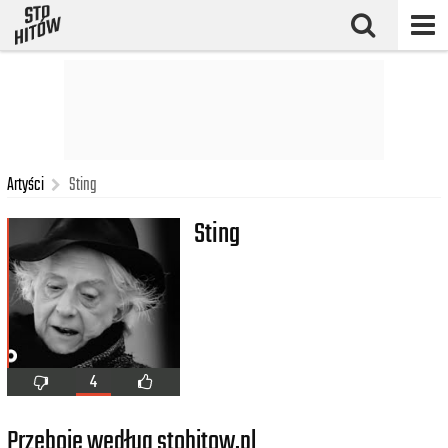
Artyści
Sting
Sting
4
Przeboje według stohitow.pl