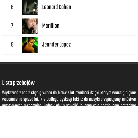
Leonard Cohen
6
Marillion
7
Jennifer Lopez
8
Lista przebojów
Większość z nas z chęcią wraca do hitów z lat młodości dzięki którym wracają piękne
wspomnienia sprzed lat. Nie podlega dyskusji fakt iż do muzyki przypisujemy mnóstwo
pozytywnych wspomnień, jednak aby wyzwolić je ponownie będzie nam potrzebny
odpowiedni bodziec. Jednym z najlepszych sposobów na to będzie powrót do piosenek
które niegdyś podświadomie powiązaliśmy z pięknymi chwilami w naszym życiu.
Wystarczy że wybierzesz odpowiedni rok do którego chcesz się cofnąć, a słuchając
piosenek z tego okresu obudzisz piękne wspomnienia które wrócą jak bumerang.