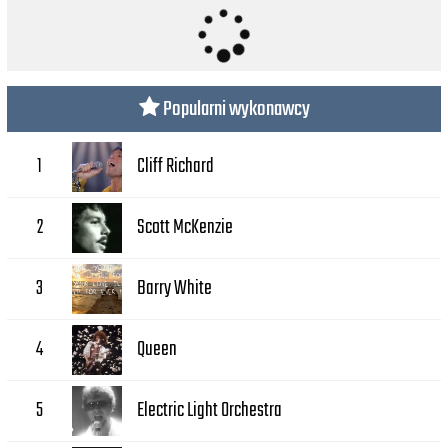
Popularni wykonawcy
Cliff Richard
1
Scott McKenzie
2
Barry White
3
Queen
4
Electric Light Orchestra
5