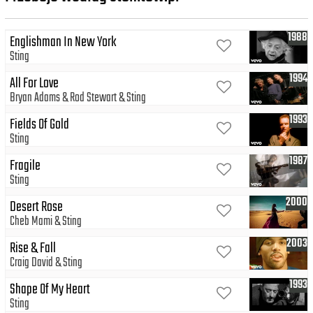
1988
Englishman In New York
Sting
1994
All For Love
Bryan Adams
Rod Stewart
Sting
1993
Fields Of Gold
Sting
1987
Fragile
Sting
2000
Desert Rose
Cheb Mami
Sting
2003
Rise & Fall
Craig David
Sting
1993
Shape Of My Heart
Sting