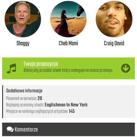
Shaggy
Cheb Mami
Craig David
Twoja propozycja
Kliknij aby przesłać utwór który zasługuje na miano przeboju.
Dodatkowe informacje
Piosenek w serwisie:
20
Najlepiej oceniony utwór:
Englishman In New York
Miejsce w rankingu najlepszych artystów:
145
Komentarze