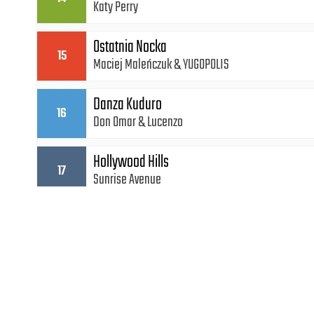
Katy Perry
Ostatnia Nocka
15
Maciej Maleńczuk
YUGOPOLIS
Danza Kuduro
16
Don Omar
Lucenzo
Hollywood Hills
17
Sunrise Avenue
Born This Way
18
Lady Gaga
Fuckin' Perfect
19
Pink