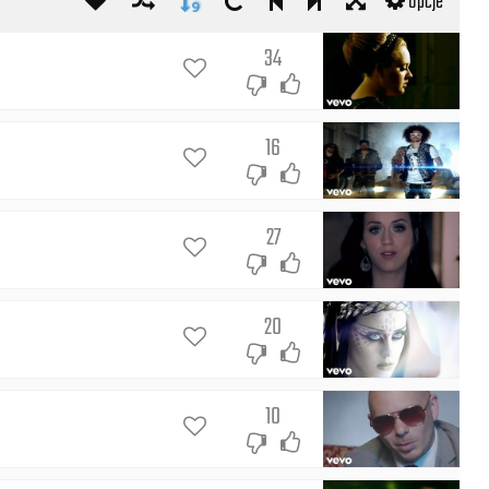
Opcje
34
16
27
20
10