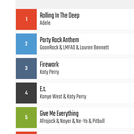
Rolling In The Deep
1
Adele
Party Rock Anthem
2
GoonRock
LMFAO
Lauren Bennett
Firework
3
Katy Perry
E.t.
4
Kanye West
Katy Perry
Give Me Everything
5
Afrojack
Nayer
Ne-Yo
Pitbull