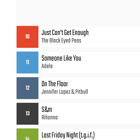
Just Can't Get Enough
10
The Black Eyed Peas
Someone Like You
11
Adele
On The Floor
12
Jennifer Lopez
Pitbull
S&m
13
Rihanna
Last Friday Night (t.g.i.f.)
14