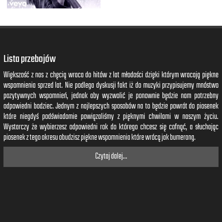
Boom, boom, boom
Even brighter than the moon, moon, moon
Boom, boom, boom
Even brighter than the moon, moon, moon
Lista przebojów
Większość z nas z chęcią wraca do hitów z lat młodości dzięki którym wracają piękne
wspomnienia sprzed lat. Nie podlega dyskusji fakt iż do muzyki przypisujemy mnóstwo
pozytywnych wspomnień, jednak aby wyzwolić je ponownie będzie nam potrzebny
odpowiedni bodziec. Jednym z najlepszych sposobów na to będzie powrót do piosenek
które niegdyś podświadomie powiązaliśmy z pięknymi chwilami w naszym życiu.
Wystarczy że wybierzesz odpowiedni rok do którego chcesz się cofnąć, a słuchając
piosenek z tego okresu obudzisz piękne wspomnienia które wrócą jak bumerang.
Czytaj dalej...