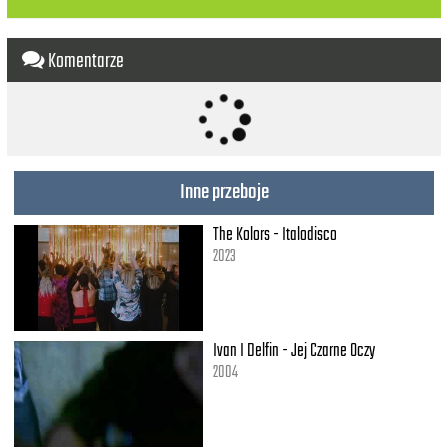
What the future holds
After a hurricane
Comes a rainbow
Komentarze
Maybe the reason why
All the doors are closed
So you could open one
That leads you to the perfect road
Inne przeboje
Like a lightning bolt
Your heart will glow
The Kolors - Italodisco
And when it's time you know
You just gotta
2023
Ignite the light
And let it shine
Just own the night
Ivan I Delfin - Jej Czarne Oczy
Like the Fourth of July
2004
'Cause baby, you're a firework
Come on show them what you're worth
Make them go, "Oh, oh, oh"