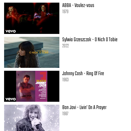
As you shoot across the sky
ABBA - Voulez-vous
1979
Baby, you're a firework
Come on let your colors burst
Make them go, "Oh, oh, oh"
You're gonna leave them all in awe
Sylwia Grzeszczak - O Nich O Tobie
2022
Boom, boom, boom
Even brighter than the moon, moon, moon
It's always been inside of you, you, you
And now it's time to let it through
Johnny Cash - Ring Of Fire
'Cause baby, you're a firework
1963
Come on show them what you're worth
Make them go, "Oh, oh, oh"
As you shoot across the sky
Bon Jovi - Livin' On A Prayer
Baby, you're a firework
1987
Come on let your colors burst
Make them go, "Oh, oh, oh"
You're gonna leave them all in awe