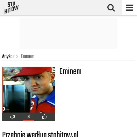
Artyści
Eminem
Eminem
6
Przeboje według stohitow.pl