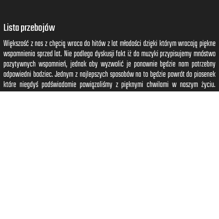
Lista przebojów
Większość z nas z chęcią wraca do hitów z lat młodości dzięki którym wracają piękne
wspomnienia sprzed lat. Nie podlega dyskusji fakt iż do muzyki przypisujemy mnóstwo
pozytywnych wspomnień, jednak aby wyzwolić je ponownie będzie nam potrzebny
odpowiedni bodziec. Jednym z najlepszych sposobów na to będzie powrót do piosenek
które niegdyś podświadomie powiązaliśmy z pięknymi chwilami w naszym życiu.
Wystarczy że wybierzesz odpowiedni rok do którego chcesz się cofnąć, a słuchając
piosenek z tego okresu obudzisz piękne wspomnienia które wrócą jak bumerang.
Czytaj dalej...