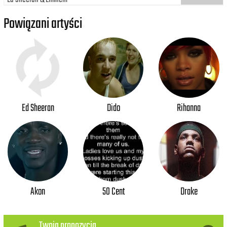
Powiązani artyści
Ed Sheeran
Dido
Rihanna
Akon
50 Cent
Drake
Twoja propozycja