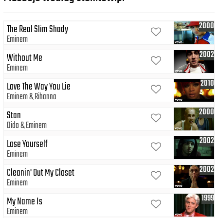
2000
The Real Slim Shady
Eminem
2002
Without Me
Eminem
2010
Love The Way You Lie
Eminem
Rihanna
2000
Stan
Dido
Eminem
2002
Lose Yourself
Eminem
2002
Cleanin' Out My Closet
Eminem
1999
My Name Is
Eminem