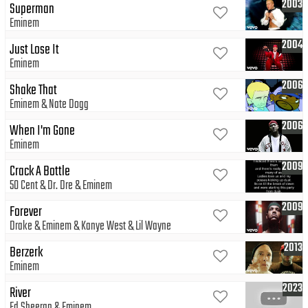
2003
Superman
Eminem
2004
Just Lose It
Eminem
2006
Shake That
Eminem
Nate Dogg
2006
When I'm Gone
Eminem
2009
Crack A Bottle
50 Cent
Dr. Dre
Eminem
2009
Forever
Drake
Eminem
Kanye West
Lil Wayne
2013
Berzerk
Eminem
2023
River
Ed Sheeran
Eminem