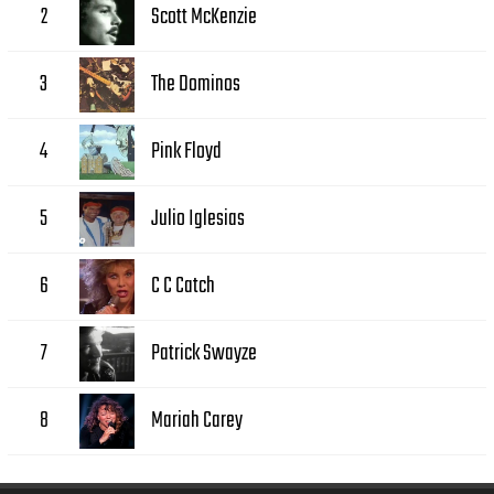
Scott McKenzie
2
The Dominos
3
Pink Floyd
4
Julio Iglesias
5
C C Catch
6
Patrick Swayze
7
Mariah Carey
8