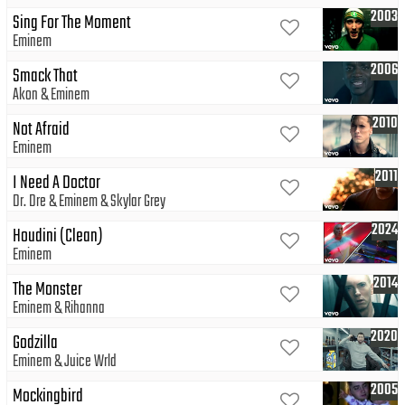
2003
Sing For The Moment
Eminem
2006
Smack That
Akon
Eminem
2010
Not Afraid
Eminem
2011
I Need A Doctor
Dr. Dre
Eminem
Skylar Grey
2024
Houdini (Clean)
Eminem
2014
The Monster
Eminem
Rihanna
2020
Godzilla
Eminem
Juice Wrld
2005
Mockingbird