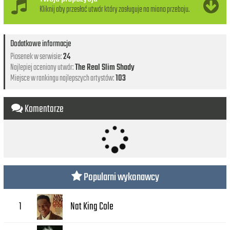
Kliknij aby przesłać utwór który zasługuje na miano przeboju.
Dodatkowe informacje
Piosenek w serwisie:
24
Najlepiej oceniony utwór:
The Real Slim Shady
Miejsce w rankingu najlepszych artystów:
103
Komentarze
Popularni wykonawcy
Nat King Cole
1