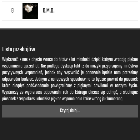
O.M.D.
8
Lista przebojów
Większość z nas z chęcią wraca do hitów z lat młodości dzięki którym wracają piękne
wspomnienia sprzed lat. Nie podlega dyskusji fakt iż do muzyki przypisujemy mnóstwo
pozytywnych wspomnień, jednak aby wyzwolić je ponownie będzie nam potrzebny
odpowiedni bodziec. Jednym z najlepszych sposobów na to będzie powrót do piosenek
które niegdyś podświadomie powiązaliśmy z pięknymi chwilami w naszym życiu.
Wystarczy że wybierzesz odpowiedni rok do którego chcesz się cofnąć, a słuchając
piosenek z tego okresu obudzisz piękne wspomnienia które wrócą jak bumerang.
Czytaj dalej...