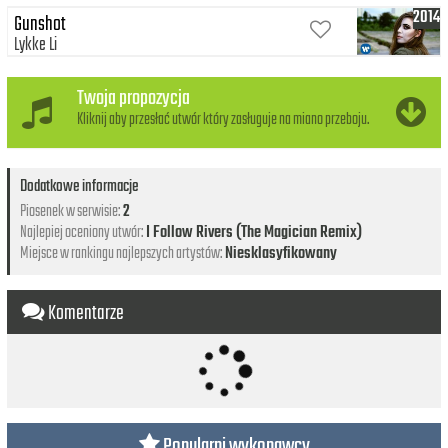
2014
Gunshot
Lykke Li
Twoja propozycja
Kliknij aby przesłać utwór który zasługuje na miano przeboju.
Dodatkowe informacje
Piosenek w serwisie:
2
Najlepiej oceniony utwór:
I Follow Rivers (The Magician Remix)
Miejsce w rankingu najlepszych artystów:
Niesklasyfikowany
Komentarze
Popularni wykonawcy