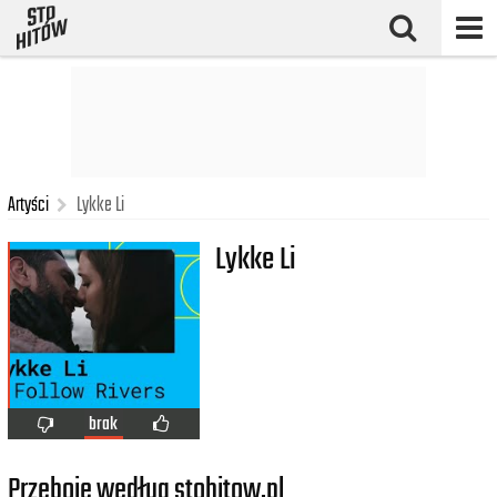
Artyści
Lykke Li
Lykke Li
brak
Przeboje według stohitow.pl