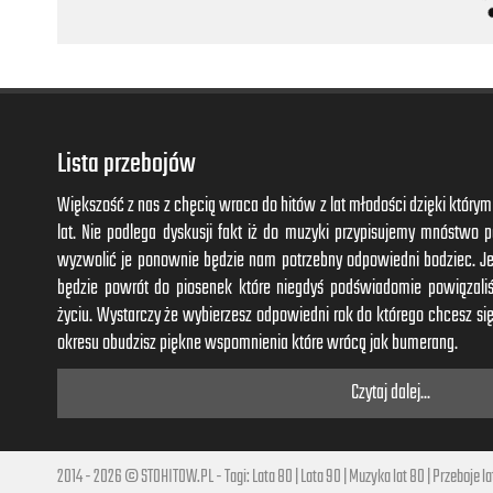
Make me strong
Yeah you make me bold
Oh your love thawed out
Yeah your love thawed out
What was scared and cold
Lista przebojów
Like a virgin, hey
Touched for the very first time
Większość z nas z chęcią wraca do hitów z lat młodości dzięki któr
Like a virgin
lat. Nie podlega dyskusji fakt iż do muzyki przypisujemy mnóstwo
With your heartbeat
wyzwolić je ponownie będzie nam potrzebny odpowiedni bodziec. J
Next to mine
będzie powrót do piosenek które niegdyś podświadomie powiązal
życiu. Wystarczy że wybierzesz odpowiedni rok do którego chcesz się
Woah, woah, oh, woah
okresu obudzisz piękne wspomnienia które wrócą jak bumerang.
You're so fine
Czytaj dalej...
And you're mine
I'll be yours
Till the end of time
2014 - 2026 © STOHITOW.PL - Tagi:
Lata 80
|
Lata 90
|
Muzyka lat 80
|
Przeboje la
'Cause you made me feel