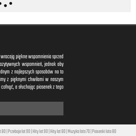
ym wracają piękne wspomnienia sprzed
 pozytywnych wspomnień, jednak aby
ednym z najlepszych sposobów na to
iśmy z pięknymi chwilami w naszym
 cofnąć, a słuchając piosenek z tego
t 80
|
Przeboje lat 90
|
Hity lat 90
|
Hity lat 80
|
Muzyka lata 70
|
Piosenki lata 80