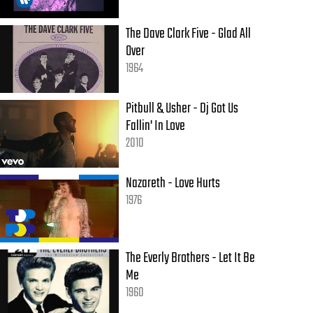
The Dave Clark Five - Glad All
Over
1964
Pitbull & Usher - Dj Got Us
Fallin' In Love
2010
Nazareth - Love Hurts
1976
The Everly Brothers - Let It Be
Me
1960