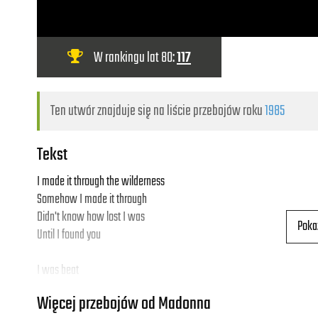
W rankingu lat 80:
117
Ten utwór znajduje się na liście przebojów roku
1985
Tekst
I made it through the wilderness
Somehow I made it through
Didn't know how lost I was
Poka
Until I found you
I was beat
Incomplete
Więcej przebojów od Madonna
I'd been had