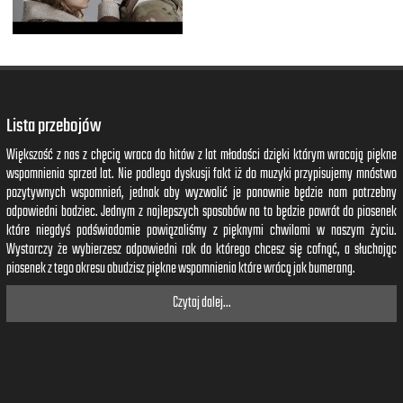
Lista przebojów
Większość z nas z chęcią wraca do hitów z lat młodości dzięki którym wracają piękne
wspomnienia sprzed lat. Nie podlega dyskusji fakt iż do muzyki przypisujemy mnóstwo
pozytywnych wspomnień, jednak aby wyzwolić je ponownie będzie nam potrzebny
odpowiedni bodziec. Jednym z najlepszych sposobów na to będzie powrót do piosenek
które niegdyś podświadomie powiązaliśmy z pięknymi chwilami w naszym życiu.
Wystarczy że wybierzesz odpowiedni rok do którego chcesz się cofnąć, a słuchając
piosenek z tego okresu obudzisz piękne wspomnienia które wrócą jak bumerang.
Czytaj dalej...