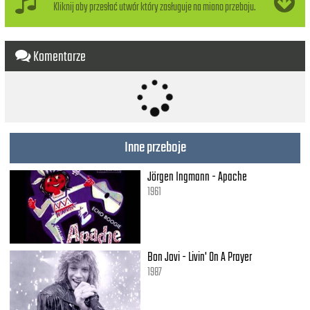
And I, I don't mind
Kliknij aby przesłać utwór który zasługuje na miano przeboju.
No I, I don't mind
Oh I, I don't mind
No I, I don't mind
Komentarze
So take, take me home
Cos I don't remember
Take, take me home
Cos I don't remember
Take, take me home
Inne przeboje
Cos I don't remember
Take, take me home, oh lord
Jörgen Ingmann - Apache
Well I've been a prisoner all my life
And I can say to you
1961
But I don't remember
Take, take me home...
Bon Jovi - Livin' On A Prayer
1987