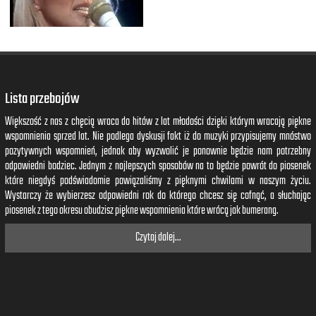
Lista przebojów
Większość z nas z chęcią wraca do hitów z lat młodości dzięki którym wracają piękne
wspomnienia sprzed lat. Nie podlega dyskusji fakt iż do muzyki przypisujemy mnóstwo
pozytywnych wspomnień, jednak aby wyzwolić je ponownie będzie nam potrzebny
odpowiedni bodziec. Jednym z najlepszych sposobów na to będzie powrót do piosenek
które niegdyś podświadomie powiązaliśmy z pięknymi chwilami w naszym życiu.
Wystarczy że wybierzesz odpowiedni rok do którego chcesz się cofnąć, a słuchając
piosenek z tego okresu obudzisz piękne wspomnienia które wrócą jak bumerang.
Czytaj dalej...