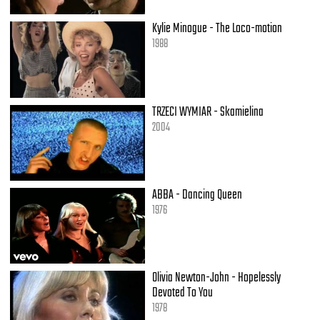
Kylie Minogue - The Loco-motion
1988
TRZECI WYMIAR - Skamielina
2004
ABBA - Dancing Queen
1976
Olivia Newton-John - Hopelessly
Devoted To You
1978