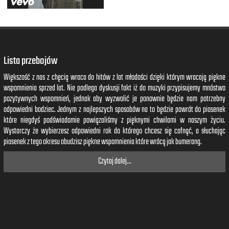
Lista przebojów
Większość z nas z chęcią wraca do hitów z lat młodości dzięki którym wracają piękne
wspomnienia sprzed lat. Nie podlega dyskusji fakt iż do muzyki przypisujemy mnóstwo
pozytywnych wspomnień, jednak aby wyzwolić je ponownie będzie nam potrzebny
odpowiedni bodziec. Jednym z najlepszych sposobów na to będzie powrót do piosenek
które niegdyś podświadomie powiązaliśmy z pięknymi chwilami w naszym życiu.
Wystarczy że wybierzesz odpowiedni rok do którego chcesz się cofnąć, a słuchając
piosenek z tego okresu obudzisz piękne wspomnienia które wrócą jak bumerang.
Czytaj dalej...