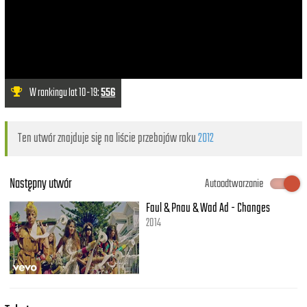
W rankingu lat 10-19:
556
Ten utwór znajduje się na liście przebojów roku
2012
Następny utwór
Autoodtwarzanie
Faul & Pnau & Wad Ad - Changes
2014