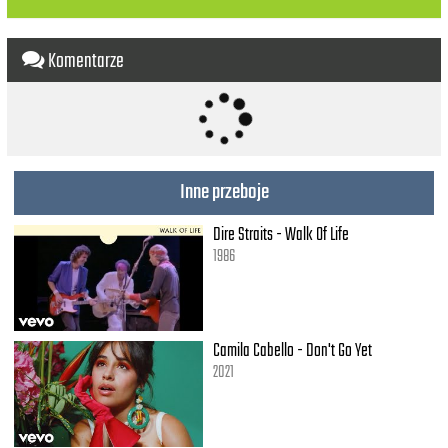
Hold myself up and love my scars
Let the bells ring wherever they are
'Cause I was there saying
Komentarze
[Chester]
In these promises broken
Deep below
Each word gets lost in the echo
So one last lie I can see through
Inne przeboje
This time I finally let you go
Go, go, go, go
Dire Straits - Walk Of Life
[Mike]
1986
No, you can tell 'em all now
I don't back up, I don't back down
I don't fold up and I don't bow
I don't roll over, don't know how
Camila Cabello - Don't Go Yet
I don't care where the enemies are
2021
Can't be stopped, all I know: Go Hard!
Won't forget how I got this far
For every time, saying