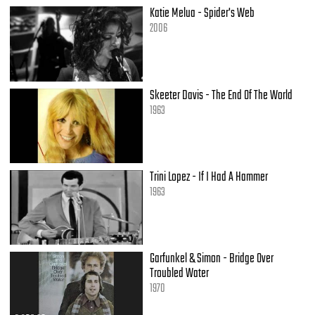
[Chester]
Katie Melua - Spider's Web
In these promises broken
2006
Deep below
Each word gets lost in the echo
So one last lie I can see through
This time I finally let you go
Skeeter Davis - The End Of The World
Go, go, go
1963
Go, go, go
Trini Lopez - If I Had A Hammer
1963
Garfunkel & Simon - Bridge Over
Troubled Water
1970