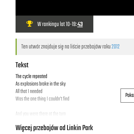
W rankingu lat 10-19:
43
Ten utwór znajduje się na liście przebojów roku
2012
Tekst
The cycle repeated
As explosions broke in the sky
All that I needed
Poka
Was the one thing I couldn't find
And you were there at the turn
Waiting to let me know
Więcej przebojów od Linkin Park