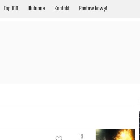
Top 100
Ulubione
Kontakt
Postaw kawę!
19