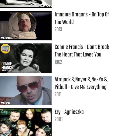
Imagine Dragons - On Top Of
The World
2013
Connie Francis - Don't Break
The Heart That Loves You
1962
Afrojack & Nayer & Ne-Yo &
Pitbull - Give Me Everything
2011
Łzy - Agnieszka
2001