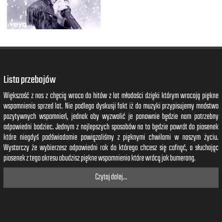
Lista przebojów
Większość z nas z chęcią wraca do hitów z lat młodości dzięki którym wracają piękne
wspomnienia sprzed lat. Nie podlega dyskusji fakt iż do muzyki przypisujemy mnóstwo
pozytywnych wspomnień, jednak aby wyzwolić je ponownie będzie nam potrzebny
odpowiedni bodziec. Jednym z najlepszych sposobów na to będzie powrót do piosenek
które niegdyś podświadomie powiązaliśmy z pięknymi chwilami w naszym życiu.
Wystarczy że wybierzesz odpowiedni rok do którego chcesz się cofnąć, a słuchając
piosenek z tego okresu obudzisz piękne wspomnienia które wrócą jak bumerang.
Czytaj dalej...