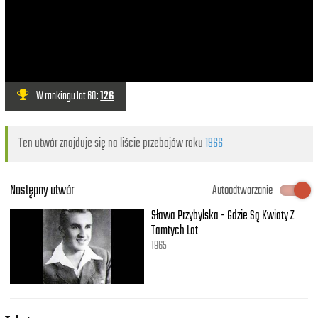
W rankingu lat 60:
126
Ten utwór znajduje się na liście przebojów roku
1966
Następny utwór
Autoodtwarzanie
Sława Przybylska - Gdzie Są Kwiaty Z
Tamtych Lat
1965