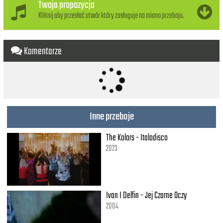
Twoja propozycja
Kliknij aby przesłać utwór który zasługuje na miano przeboju.
Komentarze
Inne przeboje
The Kolors - Italodisco
2023
Ivan I Delfin - Jej Czarne Oczy
2004