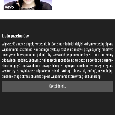
Lista przebojów
Większość z nas z chęcią wraca do hitów z lat młodości dzięki którym wracają piękne
wspomnienia sprzed lat. Nie podlega dyskusji fakt iż do muzyki przypisujemy mnóstwo
pozytywnych wspomnień, jednak aby wyzwolić je ponownie będzie nam potrzebny
odpowiedni bodziec. Jednym z najlepszych sposobów na to będzie powrót do piosenek
które niegdyś podświadomie powiązaliśmy z pięknymi chwilami w naszym życiu.
Wystarczy że wybierzesz odpowiedni rok do którego chcesz się cofnąć, a słuchając
piosenek z tego okresu obudzisz piękne wspomnienia które wrócą jak bumerang.
Czytaj dalej...