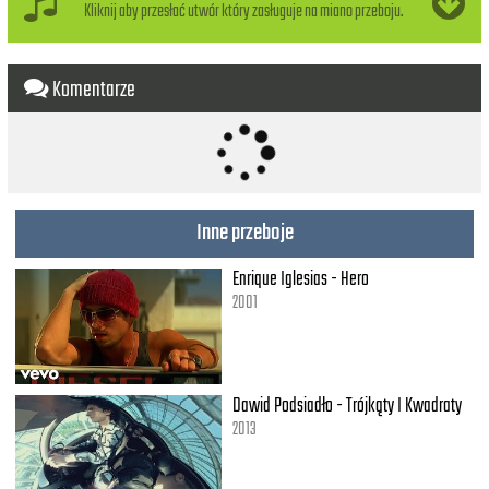
And when I'm hurt, you know I don't need much
Kliknij aby przesłać utwór który zasługuje na miano przeboju.
You can use that magic touch
When I'm down, you can bring me up
Up-p-p, up-p-p, up-p-p, up-p-p
Komentarze
And when I'm hurt, you know I don't need much
You can use that magic touch
[Post-Chorus]
You can use that magic touch
You can use that magic touch
Inne przeboje
Enrique Iglesias - Hero
2001
Dawid Podsiadło - Trójkąty I Kwadraty
2013