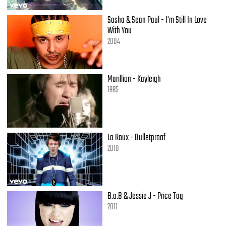
Sasha & Sean Paul - I'm Still In Love
With You
2004
Marillion - Kayleigh
1985
La Roux - Bulletproof
2010
B.o.B & Jessie J - Price Tag
2011