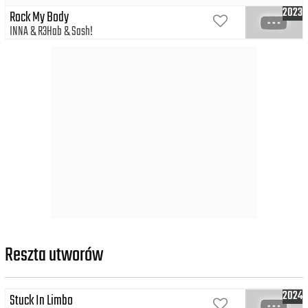
2023
Rock My Body
INNA
R3Hab
Sash!
Reszta utworów
2024
Stuck In Limbo