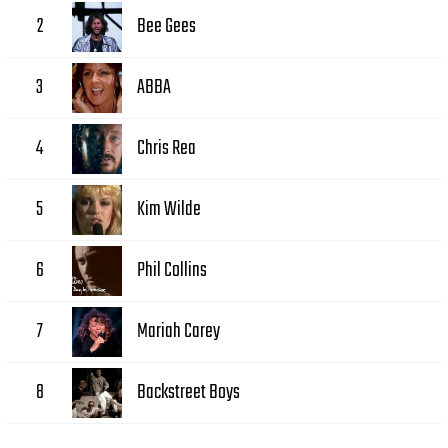
Bee Gees
2
ABBA
3
Chris Rea
4
Kim Wilde
5
Phil Collins
6
Mariah Carey
7
Backstreet Boys
8