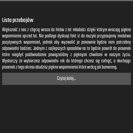
Lista przebojów
Większość z nas z chęcią wraca do hitów z lat młodości dzięki którym wracają piękne
wspomnienia sprzed lat. Nie podlega dyskusji fakt iż do muzyki przypisujemy mnóstwo
pozytywnych wspomnień, jednak aby wyzwolić je ponownie będzie nam potrzebny
odpowiedni bodziec. Jednym z najlepszych sposobów na to będzie powrót do piosenek
które niegdyś podświadomie powiązaliśmy z pięknymi chwilami w naszym życiu.
Wystarczy że wybierzesz odpowiedni rok do którego chcesz się cofnąć, a słuchając
piosenek z tego okresu obudzisz piękne wspomnienia które wrócą jak bumerang.
Czytaj dalej...