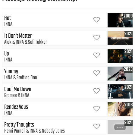
2009
Hot
INNA
2021
It Don't Matter
Alok
INNA
Sofi Tukker
2021
Up
INNA
2023
Yummy
INNA
Stefflon Don
2021
Cool Me Down
Gromee
INNA
2016
Rendez Vous
INNA
2021
Pretty Thoughts
Henri Purnell
INNA
Nobody Cares