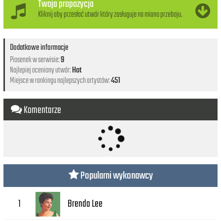
Twoja propozycja
Kliknij aby przesłać utwór który zasługuje na miano przeboju.
Dodatkowe informacje
Piosenek w serwisie:
9
Najlepiej oceniony utwór:
Hot
Miejsce w rankingu najlepszych artystów:
451
Komentarze
Popularni wykonawcy
Brenda Lee
1