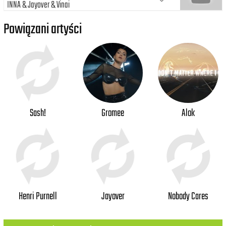
INNA
Jayover
Vinai
Powiązani artyści
Sash!
Gromee
Alok
Henri Purnell
Jayover
Nobody Cares