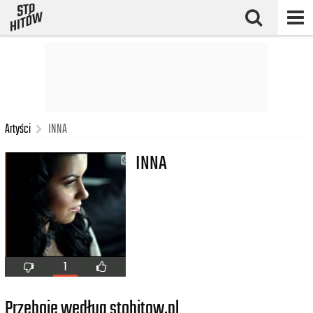
Artyści
INNA
INNA
1
Przeboje według stohitow.pl