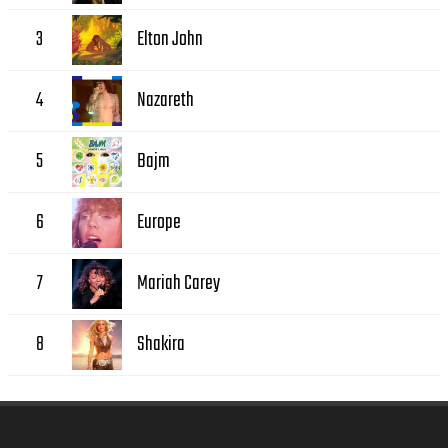
Elton John
3
Nazareth
4
Bajm
5
Europe
6
Mariah Carey
7
Shakira
8