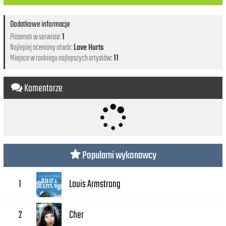
Dodatkowe informacje
Piosenek w serwisie:
1
Najlepiej oceniony utwór:
Love Hurts
Miejsce w rankingu najlepszych artystów:
11
Komentarze
Popularni wykonawcy
Louis Armstrong
1
Cher
2