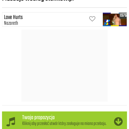
1976
Love Hurts
Nazareth
Twoja propozycja
Kliknij aby przesłać utwór który zasługuje na miano przeboju.