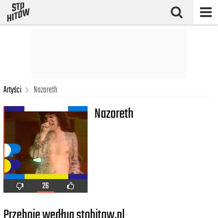
Artyści
Nazareth
Nazareth
26
Przeboje według stohitow.pl