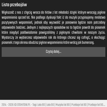
Lista przebojów
Większość z nas z chęcią wraca do hitów z lat młodości dzięki którym wracają piękne
wspomnienia sprzed lat. Nie podlega dyskusji fakt iż do muzyki przypisujemy mnóstwo
pozytywnych wspomnień, jednak aby wyzwolić je ponownie będzie nam potrzebny
odpowiedni bodziec. Jednym z najlepszych sposobów na to będzie powrót do piosenek
które niegdyś podświadomie powiązaliśmy z pięknymi chwilami w naszym życiu.
Wystarczy że wybierzesz odpowiedni rok do którego chcesz się cofnąć, a słuchając
piosenek z tego okresu obudzisz piękne wspomnienia które wrócą jak bumerang.
Czytaj dalej...
2014 - 2026 © STOHITOW.PL - Tagi:
Lata 80
|
Lata 90
|
Muzyka lat 80
|
Przeboje lat 80
|
Przeboje lat 90
|
Hi