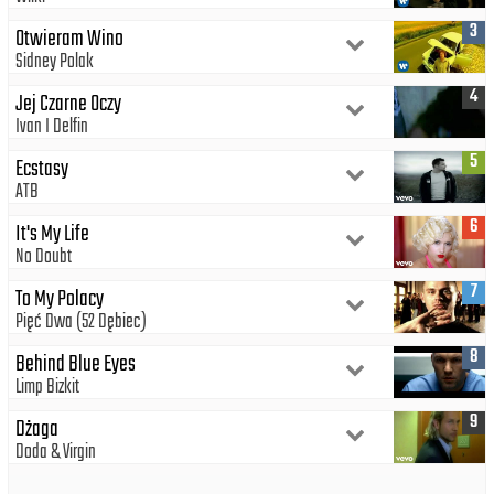
3
Otwieram Wino
Sidney Polak
4
Jej Czarne Oczy
Ivan I Delfin
5
Ecstasy
ATB
6
It's My Life
No Doubt
7
To My Polacy
Pięć Dwa (52 Dębiec)
8
Behind Blue Eyes
Limp Bizkit
9
Dżaga
Doda
Virgin