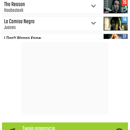
15
The Reason
Hoobastank
16
La Camisa Negra
Juanes
17
I Don't Wanna Know
Enya
Mario Winans
P. Diddy
18
What You Waiting For?
Gwen Stefani
19
Spadam
Coma
20
Here Without You
3 Doors Down
21
Call On Me
Eric Prydz
22
Someday
Twoja propozycja