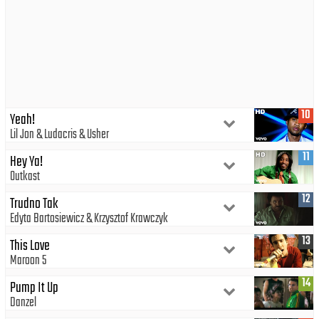
10
Yeah!
Lil Jon
Ludacris
Usher
11
Hey Ya!
Outkast
12
Trudno Tak
Edyta Bartosiewicz
Krzysztof Krawczyk
13
This Love
Maroon 5
14
Pump It Up
Danzel