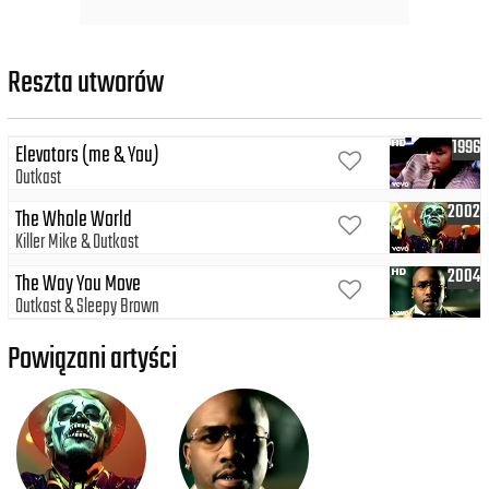
Reszta utworów
1996
Elevators (me & You)
Outkast
2002
The Whole World
Killer Mike
Outkast
2004
The Way You Move
Outkast
Sleepy Brown
Powiązani artyści