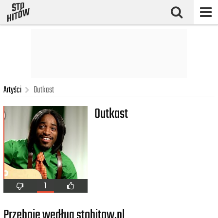
Artyści
Outkast
Outkast
1
Przeboje według stohitow.pl