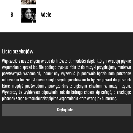
Adele
8
Lista przebojów
Większość z nas z chęcią wraca do hitów z lat młodości dzięki którym wracają piękne
wspomnienia sprzed lat. Nie podlega dyskusji fakt iż do muzyki przypisujemy mnóstwo
pozytywnych wspomnień, jednak aby wyzwolić je ponownie będzie nam potrzebny
odpowiedni bodziec. Jednym z najlepszych sposobów na to będzie powrót do piosenek
które niegdyś podświadomie powiązaliśmy z pięknymi chwilami w naszym życiu.
Wystarczy że wybierzesz odpowiedni rok do którego chcesz się cofnąć, a słuchając
piosenek z tego okresu obudzisz piękne wspomnienia które wrócą jak bumerang.
Czytaj dalej...