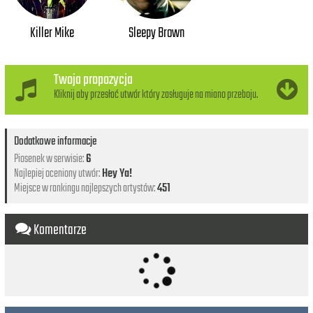
Killer Mike
Sleepy Brown
Twoja propozycja
Kliknij aby przesłać utwór który zasługuje na miano przeboju.
Dodatkowe informacje
Piosenek w serwisie:
6
Najlepiej oceniony utwór:
Hey Ya!
Miejsce w rankingu najlepszych artystów:
451
Komentarze