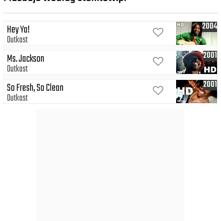
2004
Hey Ya!
Outkast
2001
Ms. Jackson
Outkast
2001
So Fresh, So Clean
Outkast