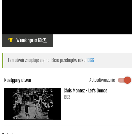
W rankingu lat 60:
71
Ten utwór znajduje się na liście przebojów roku
1966
Następny utwór
Autoodtwarzanie
Chris Montez - Let's Dance
1962