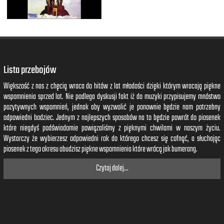
Lista przebojów
Większość z nas z chęcią wraca do hitów z lat młodości dzięki którym wracają piękne
wspomnienia sprzed lat. Nie podlega dyskusji fakt iż do muzyki przypisujemy mnóstwo
pozytywnych wspomnień, jednak aby wyzwolić je ponownie będzie nam potrzebny
odpowiedni bodziec. Jednym z najlepszych sposobów na to będzie powrót do piosenek
które niegdyś podświadomie powiązaliśmy z pięknymi chwilami w naszym życiu.
Wystarczy że wybierzesz odpowiedni rok do którego chcesz się cofnąć, a słuchając
piosenek z tego okresu obudzisz piękne wspomnienia które wrócą jak bumerang.
Czytaj dalej...