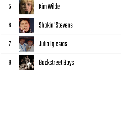
5
Kim Wilde
6
Shakin' Stevens
7
Julio Iglesias
8
Backstreet Boys