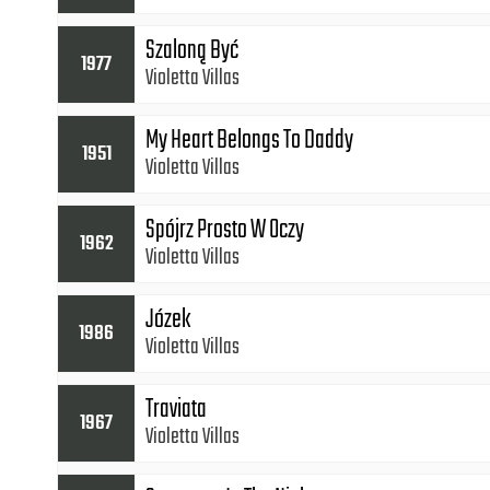
Szaloną Być
1977
Violetta Villas
My Heart Belongs To Daddy
1951
Violetta Villas
Spójrz Prosto W Oczy
1962
Violetta Villas
Józek
1986
Violetta Villas
Traviata
1967
Violetta Villas