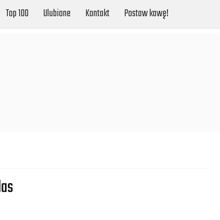
Top 100
Ulubione
Kontakt
Postaw kawę!
las