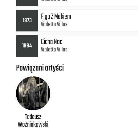
Figa Z Makiem
1973
Violetta Villas
Cicha Noc
1994
Violetta Villas
Powiązani artyści
Tadeusz
Woźniakowski