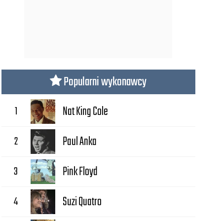
Popularni wykonawcy
1
Nat King Cole
2
Paul Anka
3
Pink Floyd
4
Suzi Quatro