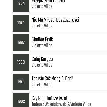
Przyjdzie Na To Czas
1964
Violetta Villas
Nie Ma Miłości Bez Zazdrości
1970
Violetta Villas
Słodkie Fiołki
1967
Violetta Villas
Całuj Gorąco
1969
Violetta Villas
Tatusiu Cóż Mogę Ci Dać!
1970
Violetta Villas
Czy Pani Tańczy Twista
1962
Tadeusz Woźniakowski
Violetta Villas