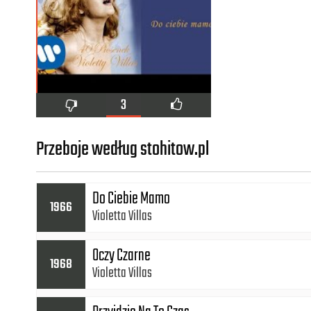
3
Przeboje według stohitow.pl
Do Ciebie Mamo
1966
Violetta Villas
Oczy Czarne
1968
Violetta Villas