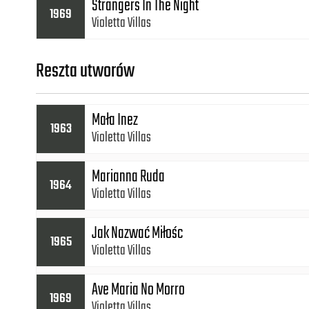
Strangers In The Night
1969
Violetta Villas
Reszta utworów
Mała Inez
1963
Violetta Villas
Marianna Ruda
1964
Violetta Villas
Jak Nazwać Miłośc
1965
Violetta Villas
Ave Maria No Morro
1969
Violetta Villas