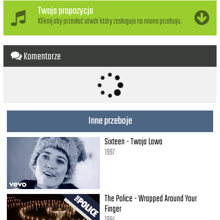
Twoja propozycja
Where it truly lies
Kliknij aby przesłać utwór który zasługuje na miano przeboju.
Where it truly lies
Komentarze
Inne przeboje
Sixteen - Twoja Lawa
1997
The Police - Wrapped Around Your
Finger
1984