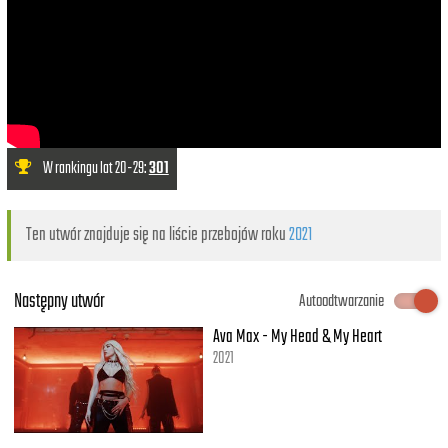
W rankingu lat 20-29:
301
Ten utwór znajduje się na liście przebojów roku
2021
Następny utwór
Autoodtwarzanie
Ava Max - My Head & My Heart
2021