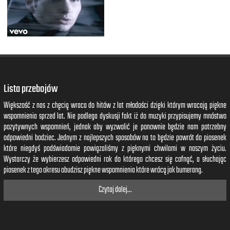
Lista przebojów
Większość z nas z chęcią wraca do hitów z lat młodości dzięki którym wracają piękne
wspomnienia sprzed lat. Nie podlega dyskusji fakt iż do muzyki przypisujemy mnóstwo
pozytywnych wspomnień, jednak aby wyzwolić je ponownie będzie nam potrzebny
odpowiedni bodziec. Jednym z najlepszych sposobów na to będzie powrót do piosenek
które niegdyś podświadomie powiązaliśmy z pięknymi chwilami w naszym życiu.
Wystarczy że wybierzesz odpowiedni rok do którego chcesz się cofnąć, a słuchając
piosenek z tego okresu obudzisz piękne wspomnienia które wrócą jak bumerang.
Czytaj dalej...