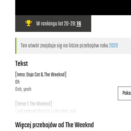
W rankingu lat 20-29:
16
Ten utwór znajduje się na liście przebojów roku
2020
Tekst
[Intro: Doja Cat & The Weeknd]
Oh
Ooh, yeah
Poka
[Verse 1: The Weeknd]
I just pretend that I'm in the dark, and
I don't regret 'cause my heart can't take a loss
Więcej przebojów od The Weeknd
I'd rather be so oblivious