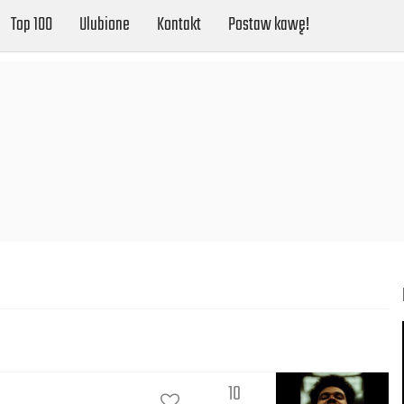
Top 100
Ulubione
Kontakt
Postaw kawę!
10