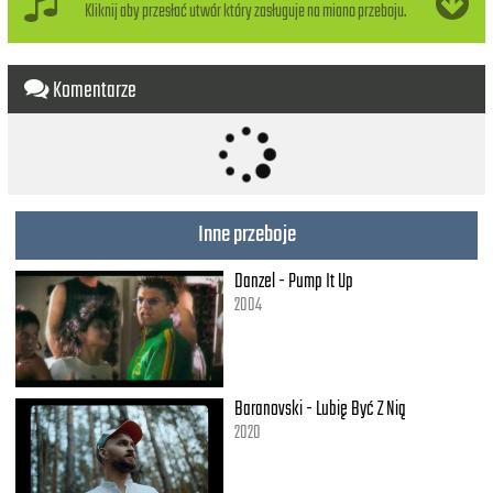
Kliknij aby przesłać utwór który zasługuje na miano przeboju.
Talk to me
Tell me the news
You wear me out like a pair of shoes
Komentarze
We'll dance until the band goes home
Then you're gone
Yeah, Baby
Well if it looks like love should be a crime
You'd better lock me up for life
Inne przeboje
I'll do the time with a smile on my face
Thinking of her in her leather and lace
Danzel - Pump It Up
Well if Lady Luck gets on my side
2004
We're gonna rock this town alive
I'll let her rough me up
Till she knocks me out
She walks like she talks,
Baranovski - Lubię Być Z Nią
And she talks like she walks
2020