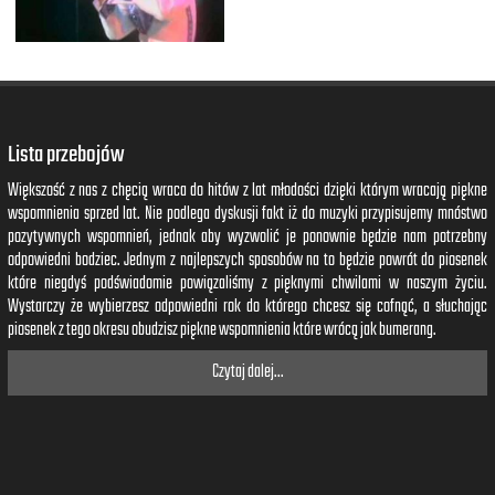
Lista przebojów
Większość z nas z chęcią wraca do hitów z lat młodości dzięki którym wracają piękne
wspomnienia sprzed lat. Nie podlega dyskusji fakt iż do muzyki przypisujemy mnóstwo
pozytywnych wspomnień, jednak aby wyzwolić je ponownie będzie nam potrzebny
odpowiedni bodziec. Jednym z najlepszych sposobów na to będzie powrót do piosenek
które niegdyś podświadomie powiązaliśmy z pięknymi chwilami w naszym życiu.
Wystarczy że wybierzesz odpowiedni rok do którego chcesz się cofnąć, a słuchając
piosenek z tego okresu obudzisz piękne wspomnienia które wrócą jak bumerang.
Czytaj dalej...