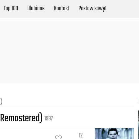
Top 100
Ulubione
Kontakt
Postaw kawę!
d)
o Remastered)
1997
12