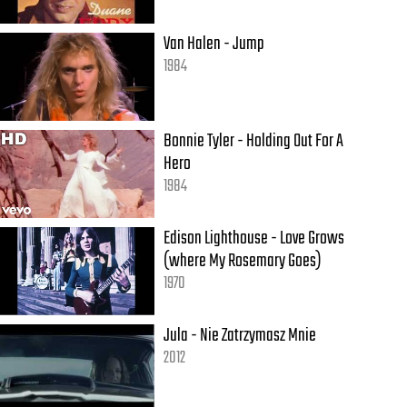
Van Halen - Jump
1984
Bonnie Tyler - Holding Out For A
Hero
1984
Edison Lighthouse - Love Grows
(where My Rosemary Goes)
1970
Jula - Nie Zatrzymasz Mnie
2012