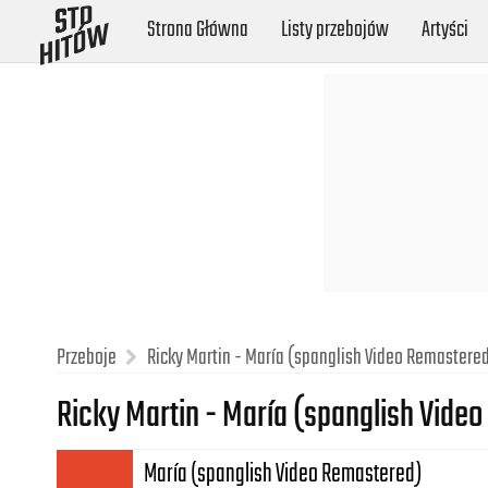
Strona Główna
Listy przebojów
Artyści
Przeboje
Ricky Martin - María (spanglish Video Remastere
Ricky Martin - María (spanglish Vide
María (spanglish Video Remastered)