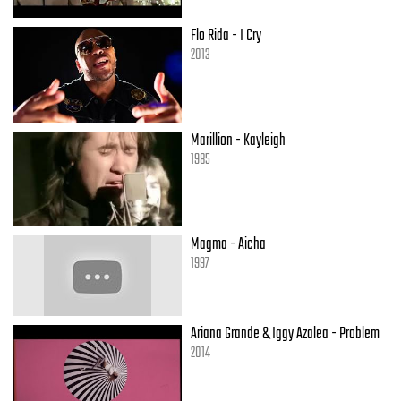
Flo Rida - I Cry
2013
Marillion - Kayleigh
1985
Magma - Aicha
1997
Ariana Grande & Iggy Azalea - Problem
2014