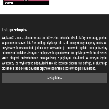
Lista przebojów
Większość z nas z chęcią wraca do hitów z lat młodości dzięki którym wracają piękne
wspomnienia sprzed lat. Nie podlega dyskusji fakt iż do muzyki przypisujemy mnóstwo
pozytywnych wspomnień, jednak aby wyzwolić je ponownie będzie nam potrzebny
odpowiedni bodziec. Jednym z najlepszych sposobów na to będzie powrót do piosenek
które niegdyś podświadomie powiązaliśmy z pięknymi chwilami w naszym życiu.
Wystarczy że wybierzesz odpowiedni rok do którego chcesz się cofnąć, a słuchając
piosenek z tego okresu obudzisz piękne wspomnienia które wrócą jak bumerang.
Czytaj dalej...