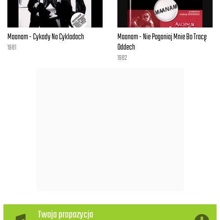
Maanam - Cykady Na Cykladach
Maanam - Nie Poganiaj Mnie Bo Tracę
Oddech
1981
1982
Twoja propozycja