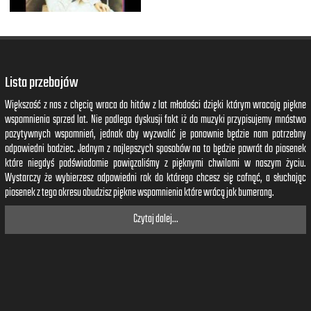
Lista przebojów
Większość z nas z chęcią wraca do hitów z lat młodości dzięki którym wracają piękne
wspomnienia sprzed lat. Nie podlega dyskusji fakt iż do muzyki przypisujemy mnóstwo
pozytywnych wspomnień, jednak aby wyzwolić je ponownie będzie nam potrzebny
odpowiedni bodziec. Jednym z najlepszych sposobów na to będzie powrót do piosenek
które niegdyś podświadomie powiązaliśmy z pięknymi chwilami w naszym życiu.
Wystarczy że wybierzesz odpowiedni rok do którego chcesz się cofnąć, a słuchając
piosenek z tego okresu obudzisz piękne wspomnienia które wrócą jak bumerang.
Czytaj dalej...