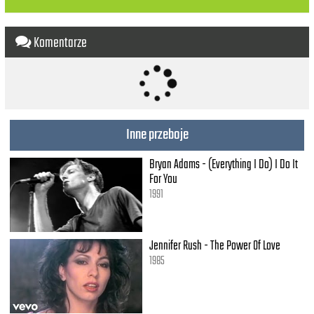
Yeah you give me life
Komentarze
Inne przeboje
Bryan Adams - (Everything I Do) I Do It
For You
1991
Jennifer Rush - The Power Of Love
1985