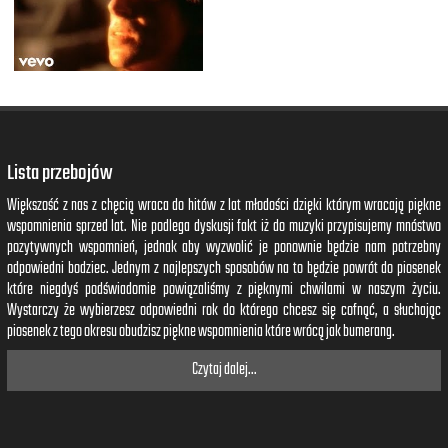
Lista przebojów
Większość z nas z chęcią wraca do hitów z lat młodości dzięki którym wracają piękne
wspomnienia sprzed lat. Nie podlega dyskusji fakt iż do muzyki przypisujemy mnóstwo
pozytywnych wspomnień, jednak aby wyzwolić je ponownie będzie nam potrzebny
odpowiedni bodziec. Jednym z najlepszych sposobów na to będzie powrót do piosenek
które niegdyś podświadomie powiązaliśmy z pięknymi chwilami w naszym życiu.
Wystarczy że wybierzesz odpowiedni rok do którego chcesz się cofnąć, a słuchając
piosenek z tego okresu obudzisz piękne wspomnienia które wrócą jak bumerang.
Czytaj dalej...