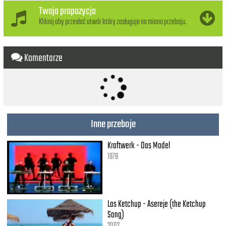
Twoja propozycja
Kliknij aby przesłać utwór który zasługuje na miano przeboju.
Komentarze
Inne przeboje
Kraftwerk - Das Model
1978
Las Ketchup - Asereje (the Ketchup
Song)
2002