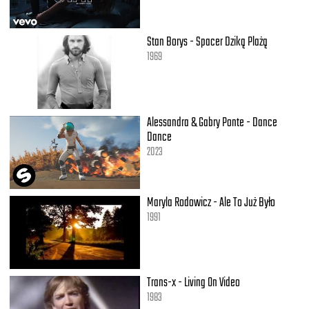
Stan Borys - Spacer Dziką Plażą
1969
Alessandra & Gabry Ponte - Dance
Dance
2023
Maryla Rodowicz - Ale To Już Było
1991
Trans-x - Living On Video
1983