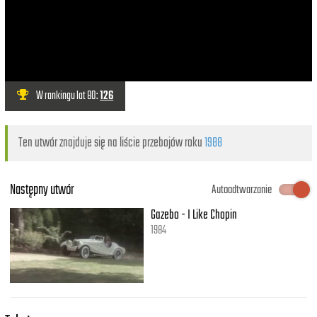
W rankingu lat 80:
126
Ten utwór znajduje się na liście przebojów roku
1988
Następny utwór
Autoodtwarzanie
Gazebo - I Like Chopin
1984