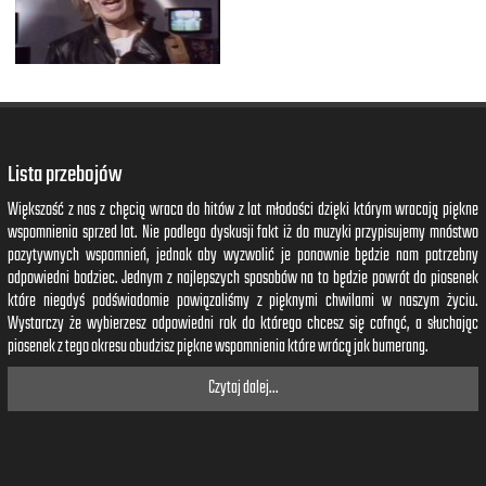
Lista przebojów
Większość z nas z chęcią wraca do hitów z lat młodości dzięki którym wracają piękne
wspomnienia sprzed lat. Nie podlega dyskusji fakt iż do muzyki przypisujemy mnóstwo
pozytywnych wspomnień, jednak aby wyzwolić je ponownie będzie nam potrzebny
odpowiedni bodziec. Jednym z najlepszych sposobów na to będzie powrót do piosenek
które niegdyś podświadomie powiązaliśmy z pięknymi chwilami w naszym życiu.
Wystarczy że wybierzesz odpowiedni rok do którego chcesz się cofnąć, a słuchając
piosenek z tego okresu obudzisz piękne wspomnienia które wrócą jak bumerang.
Czytaj dalej...