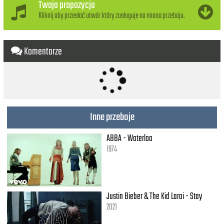
(C'mon, do the loco-motion) x2
Twoja propozycja
Kliknij aby przesłać utwór który zasługuje na miano przeboju.
Do it nice and easy now, don't lose control
A little bit of rhythm and a lot of soul
So come on, come on
Komentarze
Do the loco-motion
Come on, come on
Do the loco-motion
Come on, come on
Do the loco-motion with me
The loco-motion
Inne przeboje
Come on, come on
ABBA - Waterloo
The loco-motion x4
1974
Justin Bieber & The Kid Laroi - Stay
2021