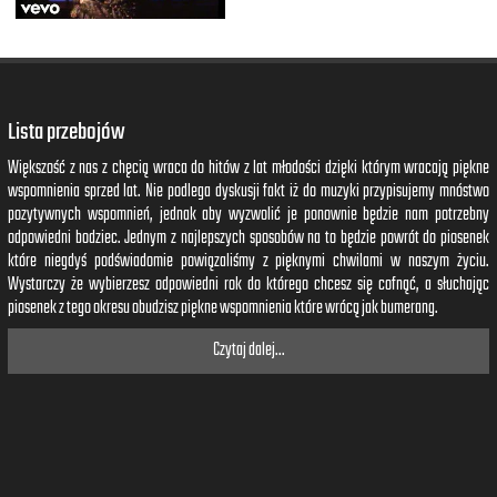
Lista przebojów
Większość z nas z chęcią wraca do hitów z lat młodości dzięki którym wracają piękne
wspomnienia sprzed lat. Nie podlega dyskusji fakt iż do muzyki przypisujemy mnóstwo
pozytywnych wspomnień, jednak aby wyzwolić je ponownie będzie nam potrzebny
odpowiedni bodziec. Jednym z najlepszych sposobów na to będzie powrót do piosenek
które niegdyś podświadomie powiązaliśmy z pięknymi chwilami w naszym życiu.
Wystarczy że wybierzesz odpowiedni rok do którego chcesz się cofnąć, a słuchając
piosenek z tego okresu obudzisz piękne wspomnienia które wrócą jak bumerang.
Czytaj dalej...