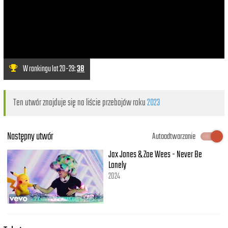
W rankingu lat 20-29:
38
Ten utwór znajduje się na liście przebojów roku
2023
Następny utwór
Autoodtwarzanie
Jax Jones & Zoe Wees - Never Be
Lonely
2024