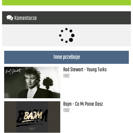
'Cause you are and me are starlight
We're waiting for the twilight
We're dancing in the moonlight
Komentarze
And burning in the sunlight
'Cause you are and me are
Starlight
Twilight
Moonlight
Sunlight
Inne przeboje
'Cause you are and me are starlight
We're waiting for the twilight
Rod Stewart - Young Turks
We're dancing in the moonlight
And burning in the sunlight
1982
'Cause you and me are
Starlight
Bajm - Co Mi Panie Dasz
1982