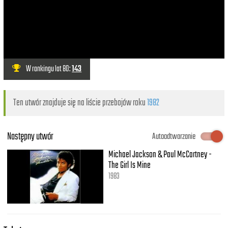
W rankingu lat 80:
143
Ten utwór znajduje się na liście przebojów roku
1982
Następny utwór
Autoodtwarzanie
Michael Jackson & Paul McCartney -
The Girl Is Mine
1983