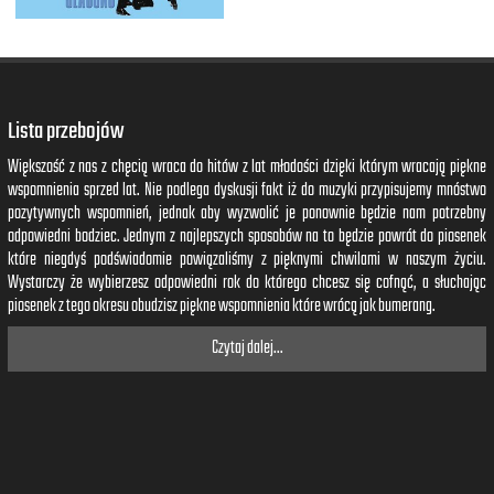
Lista przebojów
Większość z nas z chęcią wraca do hitów z lat młodości dzięki którym wracają piękne
wspomnienia sprzed lat. Nie podlega dyskusji fakt iż do muzyki przypisujemy mnóstwo
pozytywnych wspomnień, jednak aby wyzwolić je ponownie będzie nam potrzebny
odpowiedni bodziec. Jednym z najlepszych sposobów na to będzie powrót do piosenek
które niegdyś podświadomie powiązaliśmy z pięknymi chwilami w naszym życiu.
Wystarczy że wybierzesz odpowiedni rok do którego chcesz się cofnąć, a słuchając
piosenek z tego okresu obudzisz piękne wspomnienia które wrócą jak bumerang.
Czytaj dalej...