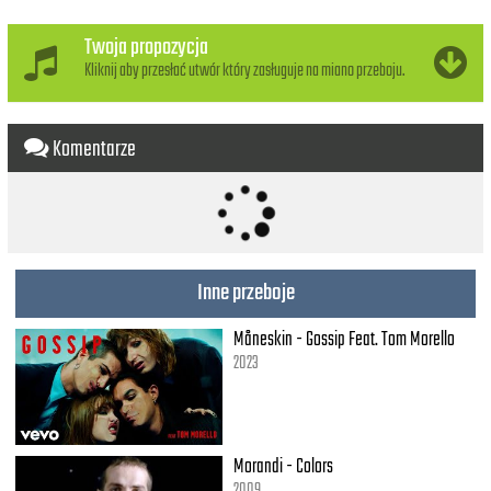
You're the one that I want
Twoja propozycja
Oo-oo-oo, honey
Kliknij aby przesłać utwór który zasługuje na miano przeboju.
The one that I want
Oo-oo-oo, honey
The one that I want
Komentarze
Oo-oo-oo, the one I need
Oh, yes, indeed [3x]
Inne przeboje
Måneskin - Gossip Feat. Tom Morello
2023
Morandi - Colors
2009