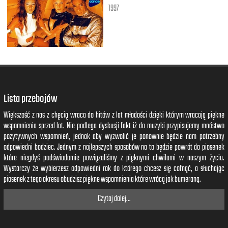
1997
Lista przebojów
Większość z nas z chęcią wraca do hitów z lat młodości dzięki którym wracają piękne
wspomnienia sprzed lat. Nie podlega dyskusji fakt iż do muzyki przypisujemy mnóstwo
pozytywnych wspomnień, jednak aby wyzwolić je ponownie będzie nam potrzebny
odpowiedni bodziec. Jednym z najlepszych sposobów na to będzie powrót do piosenek
które niegdyś podświadomie powiązaliśmy z pięknymi chwilami w naszym życiu.
Wystarczy że wybierzesz odpowiedni rok do którego chcesz się cofnąć, a słuchając
piosenek z tego okresu obudzisz piękne wspomnienia które wrócą jak bumerang.
Czytaj dalej...