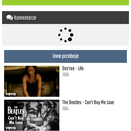
I come and I go
Prove you got the right to please me
Komentarze
Everybody knows
Catch me or I go Houdini
If you’re good enough to find a way
Maybe you could cause a girl to change (her ways)
Do you think about it night and day?
Inne przeboje
Maybe you could be the one to make me stay
Des'ree - Life
1998
The Beatles - Can't Buy Me Love
1964