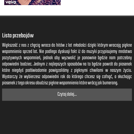
Lista przebojów
Większość z nas z chęcią wraca do hitów z lat młodości dzięki którym wracają piękne
wspomnienia sprzed lat. Nie podlega dyskusji fakt iż do muzyki przypisujemy mnóstwo
pozytywnych wspomnień, jednak aby wyzwolić je ponownie będzie nam potrzebny
odpowiedni bodziec. Jednym z najlepszych sposobów na to będzie powrót do piosenek
które niegdyś podświadomie powiązaliśmy z pięknymi chwilami w naszym życiu.
Wystarczy że wybierzesz odpowiedni rok do którego chcesz się cofnąć, a słuchając
piosenek z tego okresu obudzisz piękne wspomnienia które wrócą jak bumerang.
Czytaj dalej...