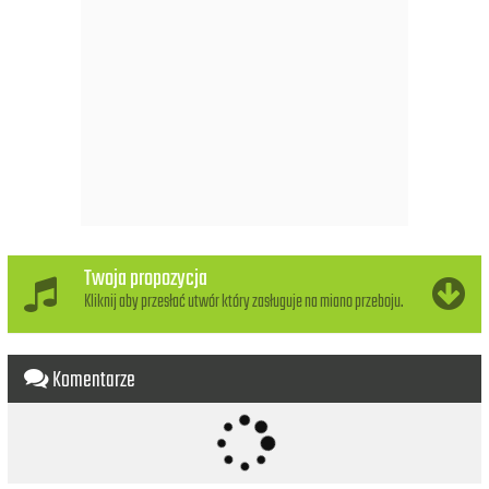
Why don’t you stay to calm me
Why don’t you show me the way
Why don’t you show me the way
Why don’t you show me the way
Why don’t you show me the way
Twoja propozycja
Kliknij aby przesłać utwór który zasługuje na miano przeboju.
Komentarze