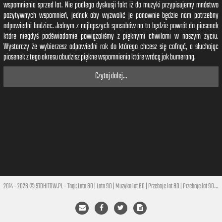
wspomnienia sprzed lat. Nie podlega dyskusji fakt iż do muzyki przypisujemy mnóstwo
pozytywnych wspomnień, jednak aby wyzwolić je ponownie będzie nam potrzebny
odpowiedni bodziec. Jednym z najlepszych sposobów na to będzie powrót do piosenek
które niegdyś podświadomie powiązaliśmy z pięknymi chwilami w naszym życiu.
Wystarczy że wybierzesz odpowiedni rok do którego chcesz się cofnąć, a słuchając
piosenek z tego okresu obudzisz piękne wspomnienia które wrócą jak bumerang.
Czytaj dalej...
2014 - 2026 © STOHITOW.PL - Tagi:
Lata 80
|
Lata 90
|
Muzyka lat 80
|
Przeboje lat 80
|
Przeboje lat 90
|
Hi