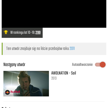
W rankingu lat 10-19:
299
Ten utwór znajduje się na liście przebojów roku
2011
Następny utwór
Autoodtwarzanie
AWOLNATION - Sail
2013